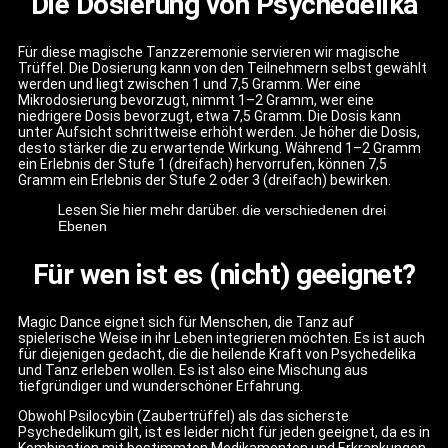
Die Dosierung von Psychedelika
Für diese magische Tanzzeremonie servieren wir magische
Trüffel. Die Dosierung kann von den Teilnehmern selbst gewählt
werden und liegt zwischen 1 und 7,5 Gramm. Wer eine
Mikrodosierung bevorzugt, nimmt 1–2 Gramm, wer eine
niedrigere Dosis bevorzugt, etwa 7,5 Gramm. Die Dosis kann
unter Aufsicht schrittweise erhöht werden. Je höher die Dosis,
desto stärker die zu erwartende Wirkung. Während 1–2 Gramm
ein Erlebnis der Stufe 1 (dreifach) hervorrufen, können 7,5
Gramm ein Erlebnis der Stufe 2 oder 3 (dreifach) bewirken.
Lesen Sie hier mehr darüber.
die verschiedenen drei
Ebenen
Für wen ist es (nicht) geeignet?
Magic Dance eignet sich für Menschen, die Tanz auf
spielerische Weise in ihr Leben integrieren möchten. Es ist auch
für diejenigen gedacht, die die heilende Kraft von Psychedelika
und Tanz erleben wollen. Es ist also eine Mischung aus
tiefgründiger und wunderschöner Erfahrung.
Obwohl Psilocybin (Zaubertrüffel) als das sicherste
Psychedelikum gilt, ist es leider nicht für jeden geeignet, da es in
Kombination mit bestimmten Medikamenten und Erkrankungen