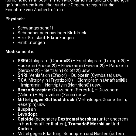
gefährlich sein kann. Hier sind die Gegenanzeigen für die
Einnahme von Zaubertrüffeln.
Physisch:
Schwangerschaft
Sehr hoher oder niedriger Blutdruck
Herz-Kreislauf-Erkrankungen
Hirnblutungen
Medikamente:
SSRi
Citalopram (Cipramil®) – Escitalopram (Lexapro®) –
Fluoxetin (Prozac®) – Fluvoxamin (Fevarin®) – Paroxetin
(Seroxat®) – Sertralin (Zoloft®) usw.
SNRi:
Venlafaxin (Efexor) – Duloxetin (Cymbalta) usw.
TCA:
Mitriptylin (Tryptizol®) – Clomipramin (Anafranil®)
– Imipramin – Nortriptylin (Nortrilen®) usw.….
Benzodiazepine:
Oxazepam (Seresta), – Diazepam
(Valium) – Alprazolam (Xanax) usw.
Mittel gegen Bluthochdruck
: (Methyldopa, Guanethidin,
Reserpin) usw.
Buspiron
Levodopa
Opioide
(besonders
Dextromethorphan
(unter anderem
in Hustensaft enthalten),
Tramadol!
Morphium
Und
Kodein
Mittel gegen Erkältung, Schnupfen und Husten (sofern