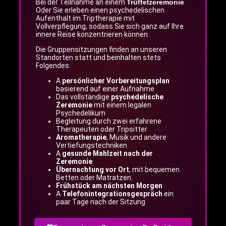
Bei der Teilnahme an einem
Trüffelzeremonie
Oder Sie erleben einen psychedelischen
Aufenthalt im Triptherapie mit
Vollverpflegung, sodass Sie sich ganz auf Ihre
innere Reise konzentrieren können.
Die Gruppensitzungen finden an unseren
Standorten statt und beinhalten stets
Folgendes:
A
persönlicher Vorbereitungsplan
basierend auf einer Aufnahme
Das vollständige
psychedelische
Zeremonie
mit einem legalen
Psychedelikum
Begleitung durch zwei erfahrene
Therapeuten oder Tripsitter
Aromatherapie
, Musik und andere
Vertiefungstechniken
A
gesunde Mahlzeit nach der
Zeremonie
Übernachtung vor Ort
, mit bequemen
Betten oder Matratzen.
Frühstück am nächsten Morgen
A
Telefonintegrationsgespräch
ein
paar Tage nach der Sitzung