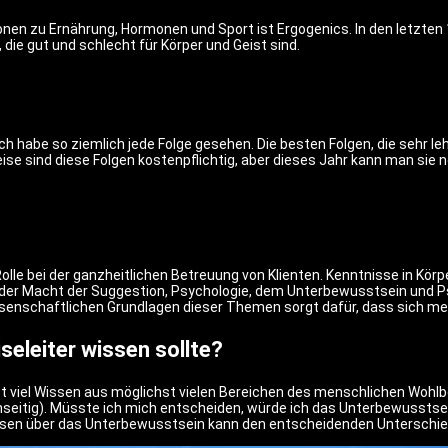
ionen zu Ernährung, Hormonen und Sport ist Ergogenics. In den letzten 
, die gut und schlecht für Körper und Geist sind.
h habe so ziemlich jede Folge gesehen. Die besten Folgen, die sehr l
eise sind diese Folgen kostenpflichtig, aber dieses Jahr kann man sie
 Rolle bei der ganzheitlichen Betreuung von Klienten. Kenntnisse in K
 der Macht der Suggestion, Psychologie, dem Unterbewusstsein und P
ssenschaftlichen Grundlagen dieser Themen sorgt dafür, dass sich mei
seleiter wissen sollte?
t viel Wissen aus möglichst vielen Bereichen des menschlichen Wohlbe
genseitig). Müsste ich mich entscheiden, würde ich das Unterbewusstse
Wissen über das Unterbewusstsein kann den entscheidenden Unterschi