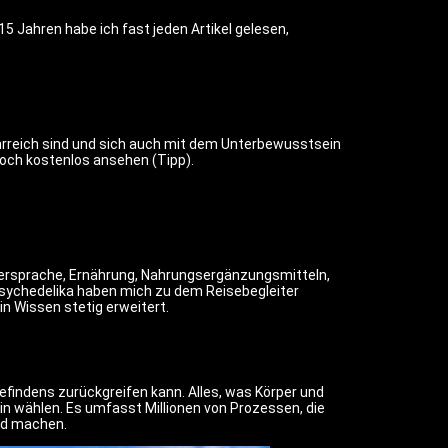
15 Jahren habe ich fast jeden Artikel gelesen,
ehrreich sind und sich auch mit dem Unterbewusstsein
 noch kostenlos ansehen (Tipp).
örpersprache, Ernährung, Nahrungsergänzungsmitteln,
sychedelika haben mich zu dem Reisebegleiter
n Wissen stetig erweitert.
findens zurückgreifen kann. Alles, was Körper und
in wählen. Es umfasst Millionen von Prozessen, die
ed machen.