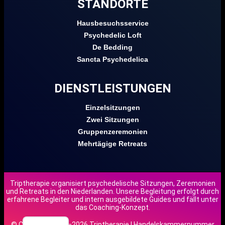
STANDORTE
Hausbesuchsservice
Psychedelic Loft
De Bedding
Sancta Psychedelica
DIENSTLEISTUNGEN
Einzelsitzungen
Zwei Sitzungen
Gruppenzeremonien
Mehrtägige Retreats
Triptherapie organisiert psychedelische Sitzungen, Zeremonien
und Retreats in den Niederlanden. Unsere Begleitung erfolgt durch
EN
erfahrene Begleiter und intern ausgebildete Guides und fällt unter
das Coaching-Konzept.
NL
© Copyright 2018–2026 Triptherapie | Handelskammernummer