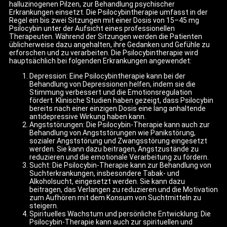
halluzinogenen Pilzen, zur Behandlung psychischer
Erkrankungen einsetzt. Die Psilocybintherapie umfasst in der
Regel ein bis zwei Sitzungen mit einer Dosis von 15–45 mg
Psilocybin unter der Aufsicht eines professionellen
Therapeuten. Während der Sitzungen werden die Patienten
üblicherweise dazu angehalten, ihre Gedanken und Gefühle zu
erforschen und zu verarbeiten. Die Psilocybintherapie wird
hauptsächlich bei folgenden Erkrankungen angewendet:
Depression: Eine Psilocybintherapie kann bei der
Behandlung von Depressionen helfen, indem sie die
Stimmung verbessert und die Emotionsregulation
fördert. Klinische Studien haben gezeigt, dass Psilocybin
bereits nach einer einzigen Dosis eine lang anhaltende
antidepressive Wirkung haben kann.
Angststörungen: Die Psilocybin-Therapie kann auch zur
Behandlung von Angststörungen wie Panikstörung,
sozialer Angststörung und Zwangsstörung eingesetzt
werden. Sie kann dazu beitragen, Angstzustände zu
reduzieren und die emotionale Verarbeitung zu fördern.
Sucht: Die Psilocybin-Therapie kann zur Behandlung von
Suchterkrankungen, insbesondere Tabak- und
Alkoholsucht, eingesetzt werden. Sie kann dazu
beitragen, das Verlangen zu reduzieren und die Motivation
zum Aufhören mit dem Konsum von Suchtmitteln zu
steigern.
Spirituelles Wachstum und persönliche Entwicklung: Die
Psilocybin-Therapie kann auch zur spirituellen und