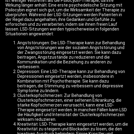
ist weniger verbreitet als die Psilocybin-Therapie, da ihre
Wirkung länger anhält. Eine erste psychedelische Sitzung mit
Psilocybin eignet sich gut, um die Wirksamkeit der Therapie zu
überprüfen. Während der LSD-Sitzungen werden Patienten in
der Regel dazu angehalten, ihre Gedanken und Gefühle zu
erforschen und zu verarbeiten, indem sie ihnen freien Lauf
lassen. LSD-Sitzungen werden typischerweise in folgenden
Situationen angewendet:
Angststörungen: Die LSD-Therapie kann zur Behandlung
von Angststörungen wie der sozialen Angststörung und
der Zwangsstörung eingesetzt werden. Sie kann dazu
beitragen, Angstzustände zu reduzieren und die
Kommunikation und die Beziehung zu anderen zu
verbessern.
Depression: Eine LSD-Therapie kann zur Behandlung von
Depressionen eingesetzt werden, insbesondere in
Kombination mit Psychotherapie. Sie kann dazu
beitragen, die Stimmung zu verbessern und depressive
Symptome zu lindern.
Clusterkopfschmerzen: Zur Behandlung von
Clusterkopfschmerzen, einer seltenen Erkrankung, die
starke Kopfschmerzen verursacht, kann eine LSD-
Therapie eingesetzt werden. In manchen Fällen kann LSD
die Häufigkeit und Intensität der Clusterkopfschmerzen
wirksam reduzieren.
Kreativität: LSD-Therapie kann eingesetzt werden, um die
Kreativität zu steigern und Blockaden zu lösen, die den
kreativen Ausdruck behindern. Einige Künstler und