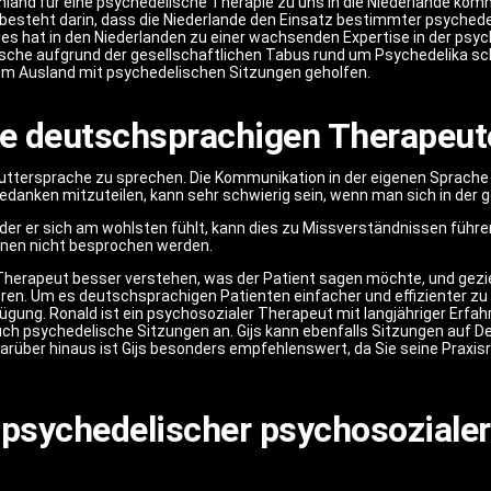
land für eine psychedelische Therapie zu uns in die Niederlande kom
esteht darin, dass die Niederlande den Einsatz bestimmter psyched
es hat in den Niederlanden zu einer wachsenden Expertise in der psyc
tsche aufgrund der gesellschaftlichen Tabus rund um Psychedelika sch
 dem Ausland mit psychedelischen Sitzungen geholfen.
ie deutschsprachigen Therapeut
ne Muttersprache zu sprechen. Die Kommunikation in der eigenen Sprach
danken mitzuteilen, kann sehr schwierig sein, wenn man sich in der 
 der er sich am wohlsten fühlt, kann dies zu Missverständnissen führ
nen nicht besprochen werden.
herapeut besser verstehen, was der Patient sagen möchte, und geziel
ren. Um es deutschsprachigen Patienten einfacher und effizienter zu
gung. Ronald ist ein psychosozialer Therapeut mit langjähriger Erfah
auch psychedelische Sitzungen an. Gijs kann ebenfalls Sitzungen auf
arüber hinaus ist Gijs besonders empfehlenswert, da Sie seine Praxi
 psychedelischer psychosoziale