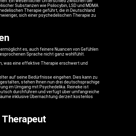
men. Ein wesentlicher Unterschied zwischen der
elischer Substanzen wie Psilocybin, LSD und MDMA
hedelischen Therapie geführt, die in Deutschland
wieriger, sich einer psychedelischen Therapie zu
en
e ermöglicht es, auch feinere Nuancen von Gefühlen
gesprochenen Sprache nicht ganz wohlfühlt.
en, was eine effektive Therapie erschwert und
ter auf seine Bedürfnisse eingehen. Dies kann zu
 gestalten, stehen Ihnen nun drei deutschsprachige
rung im Umgang mit Psychedelika. Reineke ist
 Deutsch durchführen und verfügt über umfangreiche
sräume inklusive Übernachtung derzeit kostenlos
r Therapeut