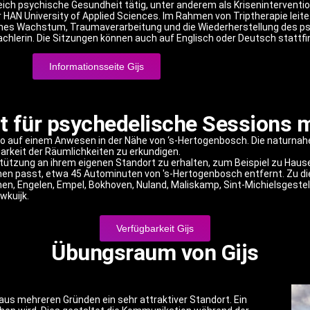
ich psychische Gesundheit tätig, unter anderem als Kriseninterventi
 University of Applied Sciences. Im Rahmen von Triptherapie leitet G
ches Wachstum, Traumaverarbeitung und die Wiederherstellung des p
achlerin. Die Sitzungen können auch auf Englisch oder Deutsch stattfi
Informationsseite Gijs
t für psychedelische Sessions m
dio auf einem Anwesen in der Nähe von ‘s-Hertogenbosch. Die naturn
barkeit der Räumlichkeiten zu erkundigen.
tzung an ihrem eigenen Standort zu erhalten, zum Beispiel zu Hause, 
nen passt, etwa 45 Autominuten von 's-Hertogenbosch entfernt. Zu di
en, Engelen, Empel, Bokhoven, Nuland, Maliskamp, Sint-Michielsgestel,
wkuijk.
Verfügbarkeit Gijs
Übungsraum von Gijs
aus mehreren Gründen ein sehr attraktiver Standort. Ein