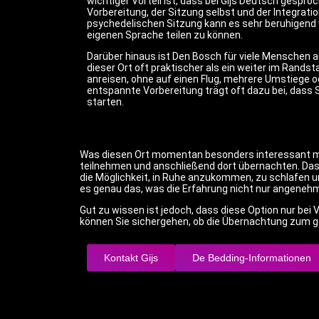
wichtiger Vorteil ist, dass bei Gijs Deutsch gespr
Vorbereitung, der Sitzung selbst und der Integrat
psychedelischen Sitzung kann es sehr beruhigend 
eigenen Sprache teilen zu können.
Darüber hinaus ist Den Bosch für viele Menschen 
dieser Ort oft praktischer als ein weiter im Randst
anreisen, ohne auf einen Flug, mehrere Umstiege o
entspannte Vorbereitung trägt oft dazu bei, dass 
starten.
Was diesen Ort momentan besonders interessant mach
teilnehmen und anschließend dort übernachten. Das i
die Möglichkeit, in Ruhe anzukommen, zu schlafen u
es genau das, was die Erfahrung nicht nur angenehm
Gut zu wissen ist jedoch, dass diese Option nur bei 
können Sie sichergehen, ob die Übernachtung zum g
Kontakt Gijs
De Bedding-Informationen