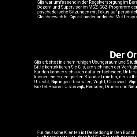
Gijs war umfassend in der Regelversorgung im Bere
Dozent und Supervisor im MGZ-GGZ-Programm der HAN
psychedelische Sitzungen mit Fokus auf persönli
Gleichgewichts. Gijs ist niederländische Mutterspr
Der Or
Gijs arbeitet in einem ruhigen Übungsraum und Stu
Bitte kontaktieren Sie Gijs, um sich nach der Verfüg
Kunden können sich auch dafür entscheiden, Unterstü
können einen geeigneten Standort mieten, der zu Ih
Utrecht, Nijmegen, Rosmalen, Vught, Cromvoirt, Vlijm
Boxtel, Haaren, Oisterwijk, Heusden, Drunen und Nieu
Für deutsche Klienten ist De Bedding in Den Bosch 