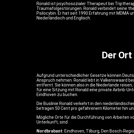
Ronald ist psychosozialer Therapeut bei Tripthera
Traumafolgestörungen. Ronald verbindet seine th
Psilocybin. Er hat seit 1990 Erfahrung mit MDMA un
Niederländisch und Englisch.
Der Ort
Aufgrund unterschiedlicher Gesetze können Deutsc
Anspruch nehmen. Ronald lebt in Valkenswaard bei 
entfernt. Sie können also in die Niederlande reise
für eine Sitzung mit Ronald eine private Airbnb-Unt
Eindhoven zu buchen.
Die Buslinie Ronald verkehrt in den niederländisc
betragen 50 Cent pro gefahrenem Kilometer hin un
Mögliche Orte für die Durchführung von Arbeiten vor
Unterkunft, sind:
Nordbrabant:
Eindhoven, Tilburg, Den Bosch-Regi