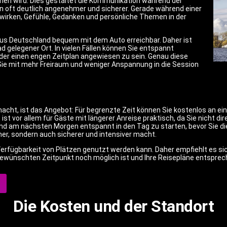
ochen wird. Dies gestaltet die Kommunikation während der
ion oft deutlich angenehmer und sicherer. Gerade während einer
wirken, Gefühle, Gedanken und persönliche Themen in der
aus Deutschland bequem mit dem Auto erreichbar. Daher ist
ad gelegener Ort. In vielen Fällen können Sie entspannt
der einen engen Zeitplan angewiesen zu sein. Genau diese
Sie mit mehr Freiraum und weniger Anspannung in die Session
t, ist das Angebot: Für begrenzte Zeit können Sie kostenlos an ein
st vor allem für Gäste mit längerer Anreise praktisch, da Sie nicht 
nd am nächsten Morgen entspannt in den Tag zu starten, bevor Sie die
er, sondern auch sicherer und intensiver macht.
Verfügbarkeit von Plätzen genutzt werden kann. Daher empfiehlt es sic
ewünschten Zeitpunkt noch möglich ist und Ihre Reisepläne entspre
Die Kosten und der Standort