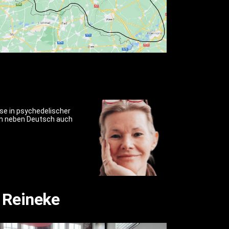
sse in psychedelischer
en neben Deutsch auch
t Reineke