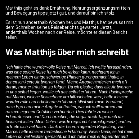
Matthijs geht es dank Ernährung, Nahrungsergänzungsmitteln
und Bewegungstipps jetzt gut, und darauf bin ich stolz.
Es ist nun anderthalb Wochen her, und Matthijs hat bewusst mit
dem Schreiben seines Reiseberichts gewartet. Jetzt,
anderthalb Wochen nach der Reise, möchte er diesen Bericht
teilen.
Was Matthijs über mich schreibt
“Ich hatte eine wundervolle Reise mit Marcel. Ich wollte herausfinden,
was eine solche Reise für mich bewirken kann, nachdem ich in
meinem Leben einige schwierige Phasen durchgemacht hatte, in
denen ich keine Antworten fand. Meine Ängste hinderten mich oft
daran, meiner Intuition zu folgen. Da ich glaube, dass alle Antworten
in uns selbst liegen, wollte ich das selbst erfahren. Nach Rücksprache
mit Marcel, welche Reiseebene am hilfreichsten wäre, hatte ich eine
wundervolle und erhellende Erfahrung. Weil sich mein Verstand,
mein Ego und meine Ängste auflösten, war ich vollkommen mit
meinen eigenen Gefühlen verbunden. Dies führte zu vielen
Erkenntnissen und Durchbrüchen, die sogar noch Tage nach der
Reise anhielten. Mein Gehirn wurde regelrecht zurückgesetzt, und es
öffnete sich viel Raum. Dank der hervorragenden Begleitung von
Marcel hatte ich eine fantastische Erfahrung! Vielen Dank, es hat mein
Leben so viel leichter gemacht, und ich fühle mich entspannter und