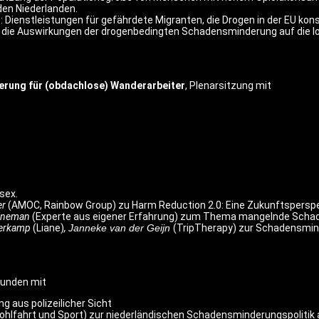
en Niederlanden.
: Dienstleistungen für gefährdete Migranten, die Drogen in der EU kon
ber die Auswirkungen der drogenbedingten Schadensminderung auf die 
erung für (obdachlose) Wanderarbeiter
, Plenarsitzung mit
sex.
er
(AMOC, Rainbow Group) zu Harm Reduction 2.0: Eine Zukunftsperspe
ijneman
(Experte aus eigener Erfahrung) zum Thema mangelnde Schad
oerkamp
(Liane)
,
Janneke van der Geijn
(TripTherapy) zur Schadensmin
runden mit
 aus polizeilicher Sicht
ohlfahrt und Sport) zur niederländischen Schadensminderungspolitik