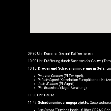
09:30 Uhr: Kommen Sie mit Kaffee herein
10:00 Uhr: Eröffnung durch
Daan van der Gouwe
(Trim
10:15:
Drogen und Schadensminderung in Gefängn
Paul van Ommen
(PI Ter Apel),
Rafaela Rigoni
(Korrelation Europäisches Netz
Jack Wubben
(PI Vught)
Piet Broenland
(Ikigai-Beratung)
11:30 Uhr: Pause
11:45:
Schadensminderungsprojekte
, Gesprächsru
Lisa Strada
(Trimbos Institut) über OPAAK: S