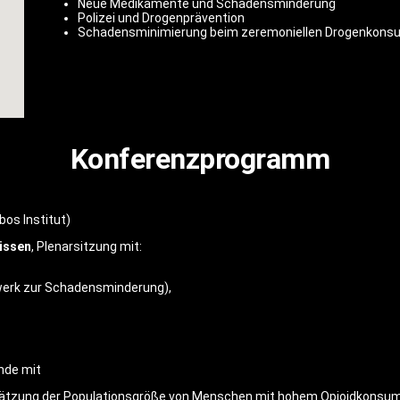
Neue Medikamente und Schadensminderung
Polizei und Drogenprävention
Schadensminimierung beim zeremoniellen Drogenkons
Konferenzprogramm
bos Institut)
issen
, Plenarsitzung mit:
werk zur Schadensminderung),
nde mit
chätzung der Populationsgröße von Menschen mit hohem Opioidkons