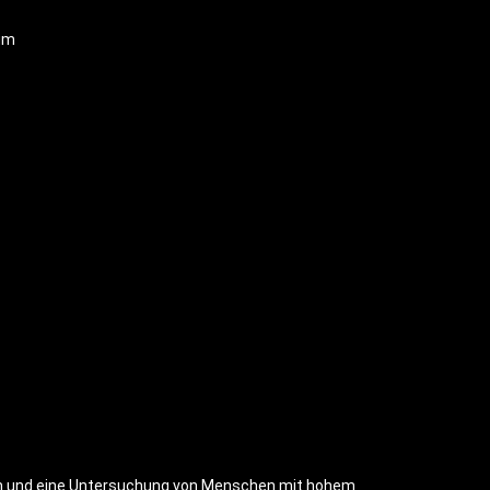
um
um und eine Untersuchung von Menschen mit hohem