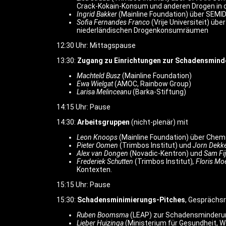
Crack-Kokain-Konsum und anderen Drogen in d
Ingrid Bakker
(Mainline Foundation) über SEMID
Sofia Fernandes Franco
(Vrije Universiteit) ü
niederländischen Drogenkonsumräumen
12:30 Uhr: Mittagspause
13:30:
Zugang zu Einrichtungen zur Schadensmind
Machteld Busz
(Mainline Foundation)
Ewa Wielgat
(AMOC, Rainbow Group)
Larisa Melinceanu
(Barka-Stiftung)
14:15 Uhr: Pause
14:30:
Arbeitsgruppen
(nicht-plenär) mit
Leon Knoops
(Mainline Foundation) über Chem
Pieter Oomen
(Trimbos Institut) und
Jorn Dekk
Alex van Dongen
(Novadic-Kentron) und
Sam F
Frederiek Schutten
(Trimbos Institut)
, Floris M
Kontexten.
15:15 Uhr: Pause
15:30:
Schadensminimierungs-Pitches
, Gesprächs
Ruben Boomsma
(LEAP) zur Schadensminderung
Lieber Huizinga
(Ministerium für Gesundheit, W