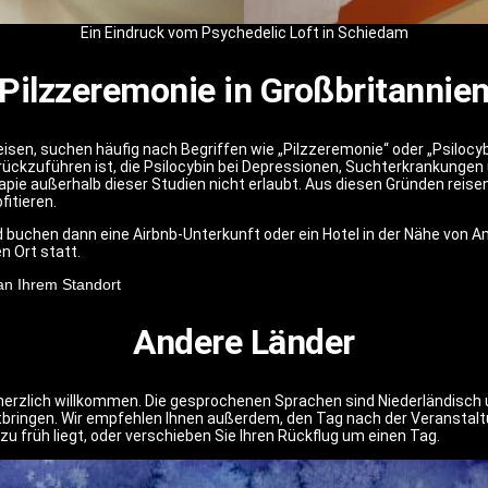
Ein Eindruck vom Psychedelic Loft in Schiedam
Pilzzeremonie in Großbritannie
eisen, suchen häufig nach Begriffen wie „Pilzzeremonie“ oder „Psilocy
ückzuführen ist, die Psilocybin bei Depressionen, Suchterkrankunge
apie außerhalb dieser Studien nicht erlaubt. Aus diesen Gründen reise
fitieren.
d buchen dann eine Airbnb-Unterkunft oder ein Hotel in der Nähe von 
 Ort statt.
an Ihrem Standort
Andere Länder
erzlich willkommen. Die gesprochenen Sprachen sind Niederländisch un
ringen. Wir empfehlen Ihnen außerdem, den Tag nach der Veranstaltung
 zu früh liegt, oder verschieben Sie Ihren Rückflug um einen Tag.