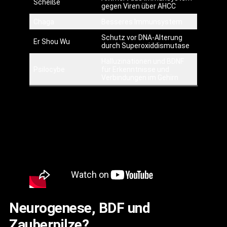
Scheiße
gegen Viren über AHCC
Chaga
Besseres Immunsystem
Schutz vor DNA-Alterung
Er Shou Wu
durch Superoxiddismutase
Halluzinationen und BDNF
Psilocybe
für Erkenntnisse und
Verbindungen im Gehirn
Neurogenese, BDF und
Zauberpilze?