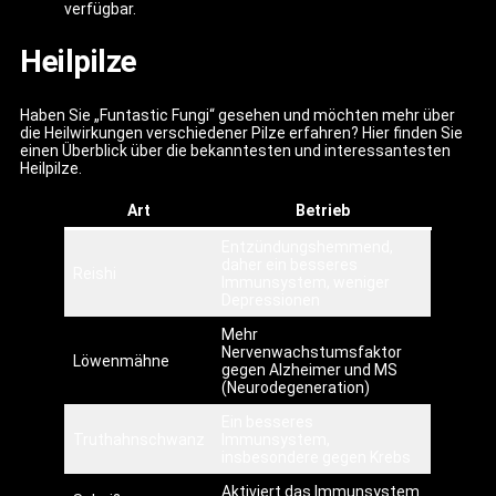
verfügbar.
Heilpilze
Haben Sie „Funtastic Fungi“ gesehen und möchten mehr über
die Heilwirkungen verschiedener Pilze erfahren? Hier finden Sie
einen Überblick über die bekanntesten und interessantesten
Heilpilze.
Art
Betrieb
Entzündungshemmend,
daher ein besseres
Reishi
Immunsystem, weniger
Depressionen
Mehr
Nervenwachstumsfaktor
Löwenmähne
gegen Alzheimer und MS
(Neurodegeneration)
Ein besseres
Truthahnschwanz
Immunsystem,
insbesondere gegen Krebs
Aktiviert das Immunsystem