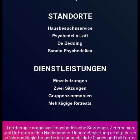
STANDORTE
Hausbesuchsservice
Psychedelic Loft
De Bedding
Sancta Psychedelica
DIENSTLEISTUNGEN
Einzelsitzungen
Zwei Sitzungen
Gruppenzeremonien
Mehrtägige Retreats
Triptherapie organisiert psychedelische Sitzungen, Zeremonien
und Retreats in den Niederlanden. Unsere Begleitung erfolgt durch
EN
erfahrene Begleiter und intern ausgebildete Guides und fällt unter