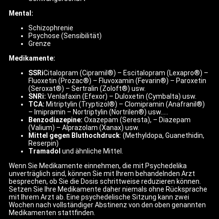
Mental:
Schizophrenie
Psychose (Sensibilität)
Grenze
Medikamente:
SSRi
Citalopram (Cipramil®) – Escitalopram (Lexapro®) –
Fluoxetin (Prozac®) – Fluvoxamin (Fevarin®) – Paroxetin
(Seroxat®) – Sertralin (Zoloft®) usw.
SNRi:
Venlafaxin (Efexor) – Duloxetin (Cymbalta) usw.
TCA:
Mitriptylin (Tryptizol®) – Clomipramin (Anafranil®)
– Imipramin – Nortriptylin (Nortrilen®) usw.….
Benzodiazepine:
Oxazepam (Seresta), – Diazepam
(Valium) – Alprazolam (Xanax) usw.
Mittel gegen Bluthochdruck
: (Methyldopa, Guanethidin,
Reserpin)
Tramadol
und ähnliche Mittel.
Wenn Sie Medikamente einnehmen, die mit Psychedelika
unverträglich sind, können Sie mit Ihrem behandelnden Arzt
besprechen, ob Sie die Dosis schrittweise reduzieren können.
Setzen Sie Ihre Medikamente daher niemals ohne Rücksprache
mit Ihrem Arzt ab. Eine psychedelische Sitzung kann zwei
Wochen nach vollständiger Abstinenz von den oben genannten
Medikamenten stattfinden.