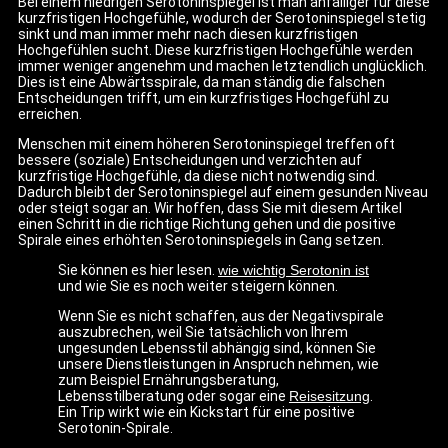
Bei einem niedrigen Serotoninspiegel ist man anfälliger für diese
kurzfristigen Hochgefühle, wodurch der Serotoninspiegel stetig
sinkt und man immer mehr nach diesen kurzfristigen
Hochgefühlen sucht. Diese kurzfristigen Hochgefühle werden
immer weniger angenehm und machen letztendlich unglücklich.
Dies ist eine Abwärtsspirale, da man ständig die falschen
Entscheidungen trifft, um ein kurzfristiges Hochgefühl zu
erreichen.
Menschen mit einem höheren Serotoninspiegel treffen oft
bessere (soziale) Entscheidungen und verzichten auf
kurzfristige Hochgefühle, da diese nicht notwendig sind.
Dadurch bleibt der Serotoninspiegel auf einem gesunden Niveau
oder steigt sogar an. Wir hoffen, dass Sie mit diesem Artikel
einen Schritt in die richtige Richtung gehen und die positive
Spirale eines erhöhten Serotoninspiegels in Gang setzen.
Sie können es hier lesen.
wie wichtig Serotonin ist
und wie Sie es noch weiter steigern können.
Wenn Sie es nicht schaffen, aus der Negativspirale
auszubrechen, weil Sie tatsächlich von Ihrem
ungesunden Lebensstil abhängig sind, können Sie
unsere Dienstleistungen in Anspruch nehmen, wie
zum Beispiel Ernährungsberatung,
Lebensstilberatung oder sogar eine
Reisesitzung
.
Ein Trip wirkt wie ein Kickstart für eine positive
Serotonin-Spirale.