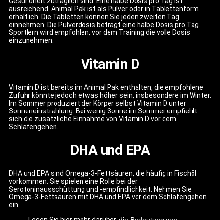
Gesundheit zuträglich sind. Eine halbe Dosis pro Tag ist
ausreichend. Animal Pak ist als Pulver oder in Tablettenform
erhältlich. Die Tabletten können Sie jeden zweiten Tag
einnehmen. Die Pulverdosis beträgt eine halbe Dosis pro Tag.
Sportlern wird empfohlen, vor dem Training die volle Dosis
einzunehmen.
Vitamin D
Vitamin D ist bereits im Animal Pak enthalten, die empfohlene
Zufuhr könnte jedoch etwas höher sein, insbesondere im Winter.
Im Sommer produziert der Körper selbst Vitamin D unter
Sonneneinstrahlung. Bei wenig Sonne im Sommer empfiehlt
sich die zusätzliche Einnahme von Vitamin D vor dem
Schlafengehen.
DHA und EPA
DHA und EPA sind Omega-3-Fettsäuren, die häufig in Fischöl
vorkommen. Sie spielen eine Rolle bei der
Serotoninausschüttung und -empfindlichkeit. Nehmen Sie
Omega-3-Fettsäuren mit DHA und EPA vor dem Schlafengehen
ein.
Lesen Sie hier mehr darüber.
die Bedeutung von