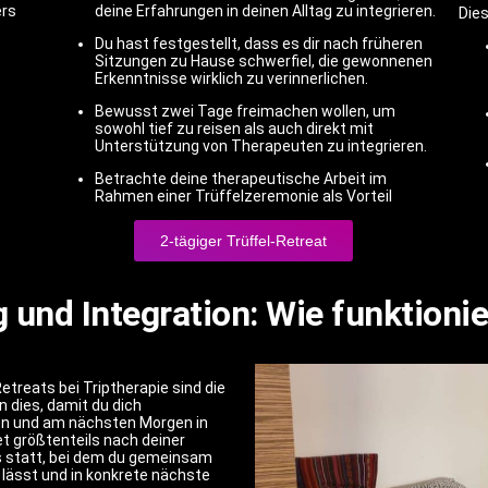
ers
deine Erfahrungen in deinen Alltag zu integrieren.
Dies
Du hast festgestellt, dass es dir nach früheren
Sitzungen zu Hause schwerfiel, die gewonnenen
Erkenntnisse wirklich zu verinnerlichen.
Bewusst zwei Tage freimachen wollen, um
sowohl tief zu reisen als auch direkt mit
Unterstützung von Therapeuten zu integrieren.
Betrachte deine therapeutische Arbeit im
Rahmen einer Trüffelzeremonie als Vorteil
2-tägiger Trüffel-Retreat
und Integration: Wie funktioni
treats bei Triptherapie sind die
 dies, damit du dich
en und am nächsten Morgen in
et größtenteils nach deiner
 statt, bei dem du gemeinsam
 lässt und in konkrete nächste