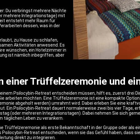
ger: Du verbringst mehrere Nächte
er mehrere Integrationstage) mit
Zeit entsteht mehr Raum für
rarbeiten dessen, was in der
erlaubt, zu Hause zu schlafen,
nsamen Aktivitäten anwesend. Es
äre wünschen, ein Hotelzimmer in
g ist nämlich inbegriffen, aber
 einer Trüffelzeremonie und ei
inem Psilocybin-Retreat entscheiden müssen, hilft es, zuerst drei Din
 Sie arbeiten möchten. Eine Trüffelzeremonie ist eine kompakte Option
emonie abgeholt werden) umrahmt wird. Dabei erleben Sie eine kraftv
ut. Ein Psilocybin-Retreat dauert normalerweise zwei bis vier Tage, e
onstag (oder mehreren Integrationstagen). Dabei nehmen Sie sich gem
em täglichen Leben zu verankern.
ine Trüffelzeremonie als erste Bekanntschaft in der Gruppe oder als e
s Psilocybin-Retreat entscheiden, wenn sie das Gefühl haben, dass sie
itung direkt zu integrieren.