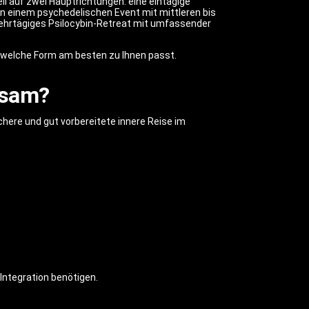
l auf zwei Hauptrichtungen: eine eintägige
 an einem psychedelischen Event mit mittleren bis
mehrtägiges Psilocybin-Retreat mit umfassender
, welche Form am besten zu Ihnen passt.
nsam?
ichere und gut vorbereitete innere Reise im
 Integration benötigen.