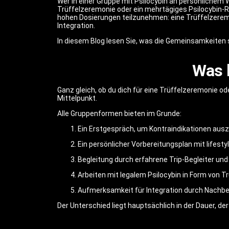
Wer in einer Gruppe mit Psilocybin an persönlichem
Trüffelzeremonie oder ein mehrtägiges Psilocybin-Re
hohen Dosierungen teilzunehmen: eine Trüffelzerem
Integration.
In diesem Blog lesen Sie, was die Gemeinsamkeiten 
Was 
Ganz gleich, ob du dich für eine Trüffelzeremonie od
Mittelpunkt.
Alle Gruppenformen bieten im Grunde:
Ein Erstgespräch, um Kontraindikationen auszu
Ein persönlicher Vorbereitungsplan mit lifes
Begleitung durch erfahrene Trip-Begleiter und
Arbeiten mit legalem Psilocybin in Form von T
Aufmerksamkeit für Integration durch Nach
Der Unterschied liegt hauptsächlich in der Dauer, der