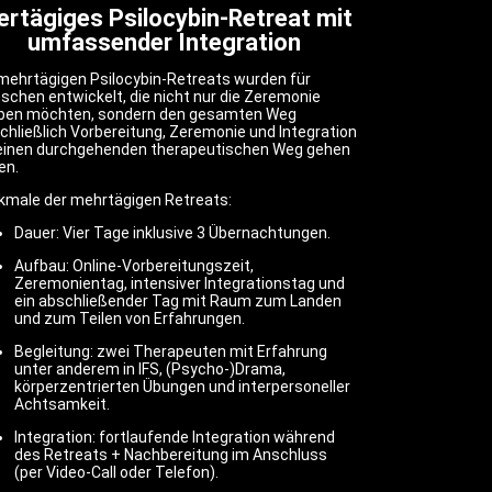
ertägiges Psilocybin-Retreat mit
umfassender Integration
mehrtägigen Psilocybin-Retreats wurden für
chen entwickelt, die nicht nur die Zeremonie
eben möchten, sondern den gesamten Weg
chließlich Vorbereitung, Zeremonie und Integration
 einen durchgehenden therapeutischen Weg gehen
en.
kmale der mehrtägigen Retreats:
Dauer: Vier Tage inklusive 3 Übernachtungen.
Aufbau: Online-Vorbereitungszeit,
Zeremonientag, intensiver Integrationstag und
ein abschließender Tag mit Raum zum Landen
und zum Teilen von Erfahrungen.
Begleitung: zwei Therapeuten mit Erfahrung
unter anderem in IFS, (Psycho-)Drama,
körperzentrierten Übungen und interpersoneller
Achtsamkeit.
Integration: fortlaufende Integration während
des Retreats + Nachbereitung im Anschluss
(per Video-Call oder Telefon).