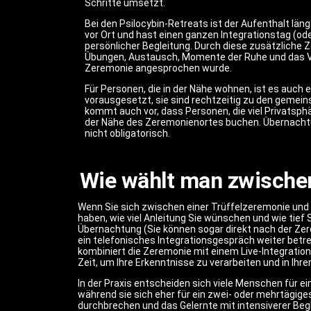
Schritte umsetzt.
Bei den Psilocybin-Retreats ist der Aufenthalt län
vor Ort und hast einen ganzen Integrationstag (od
persönlicher Begleitung. Durch diese zusätzliche 
Übungen, Austausch, Momente der Ruhe und das Ve
Zeremonie angesprochen wurde.
Für Personen, die in der Nähe wohnen, ist es auch 
vorausgesetzt, sie sind rechtzeitig zu den gemei
kommt auch vor, dass Personen, die viel Privatsph
der Nähe des Zeremonienortes buchen. Übernachtun
nicht obligatorisch.
Wie wählt man zwischen
Wenn Sie sich zwischen einer Trüffelzeremonie und e
haben, wie viel Anleitung Sie wünschen und wie tief
Übernachtung (Sie können sogar direkt nach der Zer
ein telefonisches Integrationsgespräch weiter betre
kombiniert die Zeremonie mit einem Live-Integrati
Zeit, um Ihre Erkenntnisse zu verarbeiten und in Ihr
In der Praxis entscheiden sich viele Menschen für e
während sie sich eher für ein zwei- oder mehrtägige
durchbrechen und das Gelernte mit intensiverer Begle