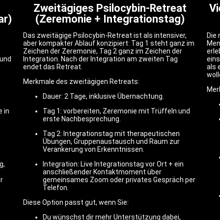
Zweitägiges Psilocybin-Retreat
Vi
ar)
(Zeremonie + Integrationstag)
Das zweitägige Psilocybin-Retreat ist als intensiver,
Die 
aber kompakter Ablauf konzipiert: Tag 1 steht ganz im
Mens
Zeichen der Zeremonie, Tag 2 ganz im Zeichen der
erl
 und
Integration. Nach der Integration am zweiten Tag
eins
endet das Retreat.
als
woll
Merkmale des zweitägigen Retreats:
Mer
.
Dauer: 2 Tage, inklusive Übernachtung.
 in
Tag 1: vorbereiten, Zeremonie mit Trüffeln und
erste Nachbesprechung.
Tag 2: Integrationstag mit therapeutischen
Übungen, Gruppenaustausch und Raum zur
Verankerung von Erkenntnissen.
g,
Integration: Live Integrationstag vor Ort + ein
anschließender Kontaktmoment über
r
gemeinsames Zoom oder privates Gespräch per
Telefon.
Diese Option passt gut, wenn Sie:
Du wünschst dir mehr Unterstützung dabei,