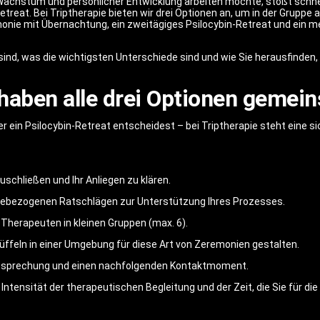
 Wachstum und persönlicher Entwicklung arbeiten möchte, stößt schnel
treat. Bei Triptherapie bieten wir drei Optionen an, um in der Gruppe
onie mit Übernachtung, ein zweitägiges Psilocybin-Retreat und ein 
sind, was die wichtigsten Unterschiede sind und wie Sie herausfinden
haben alle drei Optionen gemei
er ein Psilocybin-Retreat entscheidest – bei Triptherapie steht eine s
schließen und Ihr Anliegen zu klären.
tylebezogenen Ratschlägen zur Unterstützung Ihres Prozesses.
 Therapeuten in kleinen Gruppen (max. 6).
rüffeln in einer Umgebung für diese Art von Zeremonien gestalten.
besprechung und einen nachfolgenden Kontaktmoment.
 Intensität der therapeutischen Begleitung und der Zeit, die Sie für die