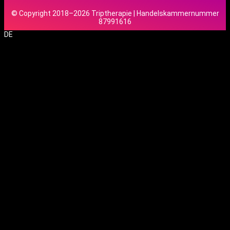
© Copyright 2018–2026 Triptherapie | Handelskammernummer
87991616
DE