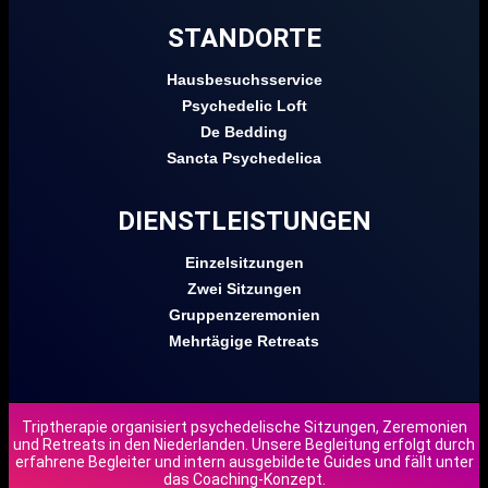
STANDORTE
Hausbesuchsservice
Psychedelic Loft
De Bedding
Sancta Psychedelica
DIENSTLEISTUNGEN
Einzelsitzungen
Zwei Sitzungen
Gruppenzeremonien
Mehrtägige Retreats
Triptherapie organisiert psychedelische Sitzungen, Zeremonien
und Retreats in den Niederlanden. Unsere Begleitung erfolgt durch
erfahrene Begleiter und intern ausgebildete Guides und fällt unter
das Coaching-Konzept.