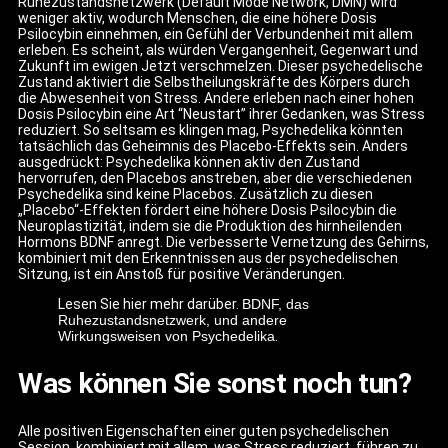
Ruhezustandsnetzwerk (Default Mode Network, DMN) wird
weniger aktiv, wodurch Menschen, die eine höhere Dosis
Psilocybin einnehmen, ein Gefühl der Verbundenheit mit allem
erleben. Es scheint, als würden Vergangenheit, Gegenwart und
Zukunft im ewigen Jetzt verschmelzen. Dieser psychedelische
Zustand aktiviert die Selbstheilungskräfte des Körpers durch
die Abwesenheit von Stress. Andere erleben nach einer hohen
Dosis Psilocybin eine Art “Neustart” ihrer Gedanken, was Stress
reduziert. So seltsam es klingen mag, Psychedelika könnten
tatsächlich das Geheimnis des Placebo-Effekts sein. Anders
ausgedrückt: Psychedelika können aktiv den Zustand
hervorrufen, den Placebos anstreben, aber die verschiedenen
Psychedelika sind keine Placebos. Zusätzlich zu diesen
„Placebo“-Effekten fördert eine höhere Dosis Psilocybin die
Neuroplastizität, indem sie die Produktion des hirnheilenden
Hormons BDNF anregt. Die verbesserte Vernetzung des Gehirns,
kombiniert mit den Erkenntnissen aus der psychedelischen
Sitzung, ist ein Anstoß für positive Veränderungen.
Lesen Sie hier mehr darüber.
BDNF, das
Ruhezustandsnetzwerk, und andere
Wirkungsweisen von Psychedelika
.
Was können Sie sonst noch tun?
Alle positiven Eigenschaften einer guten psychedelischen
Session, kombiniert mit allem, was Stress reduziert, führen zu