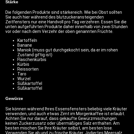
Stärke
Die folgenden Produkte sind stärkereich. Wie bei Obst sollten
Sie auch hier während des blutzuckeransteigenden
Zeitfensters nur eine Handvoll pro Tag verzehren. Essen Sie die
unten aufgeführten Produkte daher innerhalb von zwei Stunden
vor oder nach dem Verzehr der oben genannten Früchte.
Kartoffeln
Banane
Maniok (muss gut durchgekocht sein, da er im rohen
Zustand giftig ist)
Flaschenkürbis
Kürbis
Reissorten
Taro
Wurzel
Süßkartoffel
Süßkartoffel
Gewürze
Sie können während Ihres Essensfensters beliebig viele Kräuter
verwenden, und auch etwas Zimt im Morgenkaffee ist erlaubt.
Achten Sie nur darauf, dass gekaufte Gewürzmischungen
keinen Zuckerzusatz oder übermäßiges Salz enthalten. Am
besten mischen Sie Ihre Kräuter selbst, am besten lose.
Verwenden Sie ab und zu frische Kräuter. Jodiertes Meersalz