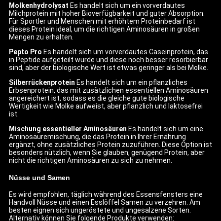
Molkenhydrolysat
Es handelt sich um ein vorverdautes
Milchprotein mit hoher Bioverfügbarkeit und guter Absorption.
Für Sportler und Menschen mit erhöhtem Proteinbedarf ist
dieses Protein ideal, um die richtigen Aminosäuren in großen
Mengen zu erhalten.
Pepto Pro
Es handelt sich um vorverdautes Caseinprotein, das
in Peptide aufgeteilt wurde und diese noch besser resorbierbar
sind, aber der biologische Wert ist etwas geringer als bei Molke.
Silberrückenprotein
Es handelt sich um ein pflanzliches
Erbsenprotein, das mit zusätzlichen essentiellen Aminosäuren
angereichert ist, sodass es die gleiche gute biologische
Wertigkeit wie Molke aufweist, aber pflanzlich und laktosefrei
ist.
Mischung essentieller Aminosäuren
Es handelt sich um eine
Aminosäuremischung, die das Protein in Ihrer Ernährung
ergänzt, ohne zusätzliches Protein zuzuführen. Diese Option ist
besonders nützlich, wenn Sie glauben, genügend Protein, aber
nicht die richtigen Aminosäuren zu sich zu nehmen.
Nüsse und Samen
Es wird empfohlen, täglich während des Essensfensters eine
Handvoll Nüsse und einen Esslöffel Samen zu verzehren. Am
besten eignen sich ungeröstete und ungesalzene Sorten.
Alternativ können Sie folgende Produkte verwenden: