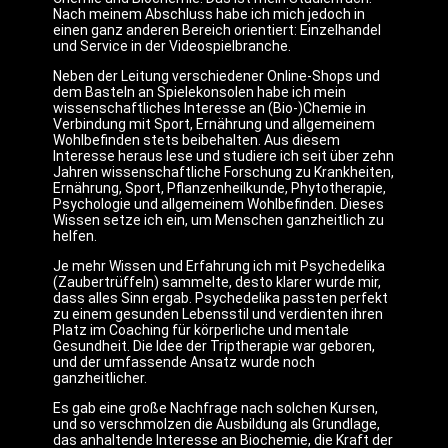
Nach meinem Abschluss habe ich mich jedoch in
einen ganz anderen Bereich orientiert: Einzelhandel
und Service in der Videospielbranche.
Neben der Leitung verschiedener Online-Shops und
dem Basteln an Spielekonsolen habe ich mein
wissenschaftliches Interesse an (Bio-)Chemie in
Verbindung mit Sport, Ernährung und allgemeinem
Wohlbefinden stets beibehalten. Aus diesem
Interesse heraus lese und studiere ich seit über zehn
Jahren wissenschaftliche Forschung zu Krankheiten,
Ernährung, Sport, Pflanzenheilkunde, Phytotherapie,
Psychologie und allgemeinem Wohlbefinden. Dieses
Wissen setze ich ein, um Menschen ganzheitlich zu
helfen.
Je mehr Wissen und Erfahrung ich mit Psychedelika
(Zaubertrüffeln) sammelte, desto klarer wurde mir,
dass alles Sinn ergab. Psychedelika passten perfekt
zu einem gesunden Lebensstil und verdienten ihren
Platz im Coaching für körperliche und mentale
Gesundheit. Die Idee der Triptherapie war geboren,
und der umfassende Ansatz wurde noch
ganzheitlicher.
Es gab eine große Nachfrage nach solchen Kursen,
und so verschmolzen die Ausbildung als Grundlage,
das anhaltende Interesse an Biochemie, die Kraft der