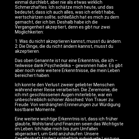
einmal durchlebt, aber nie als etwas wirklich
Schmerzhaftes. Ich schätze mich heute, und das
bedeutet, dass ich auch alles, was ich erlebt habe,
wertschätzen sollte; schließlich hat es mich zu dem
gemacht, der ich bin. Deshalb habe ich die
Vergangenheit akzeptiert, denn es gibt nur zwei
Möglichkeiten:
1: Was du nicht akzeptieren kannst, musst du ändern.
2: Die Dinge, die du nicht ändern kannst, musst du
akzeptieren.
Das oben Genannte ist nur eine Erkenntnis, die ich –
teilweise dank Psychedelika – gewonnen habe. Es gibt
aber noch viele weitere Erkenntnisse, die mein Leben
bereichert haben.
Ich konnte den Verlust zweier geliebter Menschen
während einer Reise verarbeiten. Die Zeremonie, die
ich mit geschlossenen Augen miterlebte, war ein
unbeschreiblich schöner Abschied. Von Trauer zu
Freude. Von verdrängten Erinnerungen zur Würdigung
kostbarer Momente.
Eine weitere wichtige Erkenntnis ist, dass ich früher
glaubte, Wohlstand und Finanzen seien das Wichtigste
im Leben. Ich habe mich bis zum Umfallen
abgerackert, um Geld anzuhäufen. Unsere
Gesellschaft fördert schließlich individuelle Leistung