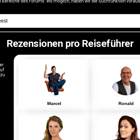
en Bereiche des Forums. Wo möglich, haben wir die Suchfunktion voraus
Rezensionen pro Reiseführer
er
auf
 zu
Marcel
Ronald