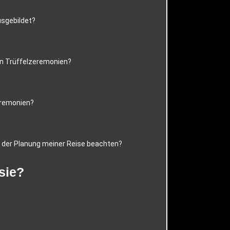
usgebildet?
hen Trüffelzeremonien?
eremonien?
 der Planung meiner Reise beachten?
sie?