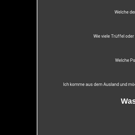
Welche der
Wie viele Trüffel ode
Welche Ps
Ich komme aus dem Ausland und möch
Was