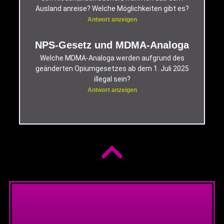
Ausland anreise? Welche Möglichkeiten gibt es?
Antwort anzeigen
NPS-Gesetz und MDMA-Analoga
Welche MDMA-Analoga werden aufgrund des
geänderten Opiumgesetzes ab dem 1. Juli 2025
illegal sein?
Antwort anzeigen