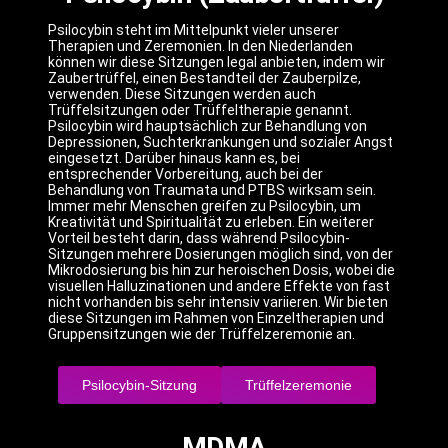
Psilocybin steht im Mittelpunkt vieler unserer
Therapien und Zeremonien.
In den Niederlanden
können wir diese Sitzungen legal anbieten, indem wir
Zaubertrüffel, einen Bestandteil der Zauberpilze,
verwenden.
Diese Sitzungen werden auch
Trüffelsitzungen oder Trüffeltherapie genannt.
Psilocybin wird hauptsächlich zur Behandlung von
Depressionen, Suchterkrankungen und sozialer Angst
eingesetzt.
Darüber hinaus kann es, bei
entsprechender Vorbereitung, auch bei der
Behandlung von Traumata und PTBS wirksam sein.
Immer mehr Menschen greifen zu Psilocybin, um
Kreativität und Spiritualität zu erleben.
Ein weiterer
Vorteil besteht darin, dass während Psilocybin-
Sitzungen mehrere Dosierungen möglich sind, von der
Mikrodosierung bis hin zur heroischen Dosis, wobei die
visuellen Halluzinationen und andere Effekte von fast
nicht vorhanden bis sehr intensiv variieren.
Wir bieten
diese Sitzungen im Rahmen von Einzeltherapien und
Gruppensitzungen wie der Trüffelzeremonie an.
Psilocybin-Sitzung
Trüffelzeremonie
MDMA