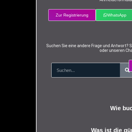
Zur Registrierung
WhatsApp
Suchen Sie eine andere Frage und Antwort? Si
oder unseren Cha
Wie buc
Was ist die gü