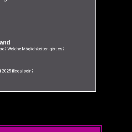
land
se? Welche Möglichkeiten gibt es?
025 illegal sein?