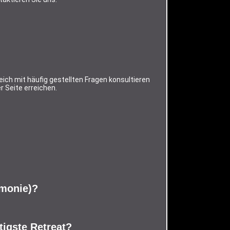
ich mit häufig gestellten Fragen konsultieren
 Seite erreichen.
emonie)?
tigste Retreat?