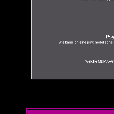
Psy
Wie kann ich eine psychedelische
Welche MDMA-Anal