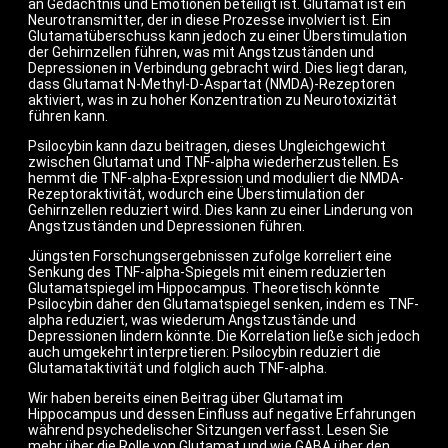
an Gedächtnis und Emotionen beteiligt ist. Glutamat ist ein
Neurotransmitter, der in diese Prozesse involviert ist. Ein
Glutamatüberschuss kann jedoch zu einer Überstimulation
der Gehirnzellen führen, was mit Angstzuständen und
Depressionen in Verbindung gebracht wird. Dies liegt daran,
dass Glutamat N-Methyl-D-Aspartat (NMDA)-Rezeptoren
aktiviert, was in zu hoher Konzentration zu Neurotoxizität
führen kann.
Psilocybin kann dazu beitragen, dieses Ungleichgewicht
zwischen Glutamat und TNF-alpha wiederherzustellen. Es
hemmt die TNF-alpha-Expression und moduliert die NMDA-
Rezeptoraktivität, wodurch eine Überstimulation der
Gehirnzellen reduziert wird. Dies kann zu einer Linderung von
Angstzuständen und Depressionen führen.
Jüngsten Forschungsergebnissen zufolge korreliert eine
Senkung des TNF-alpha-Spiegels mit einem reduzierten
Glutamatspiegel im Hippocampus. Theoretisch könnte
Psilocybin daher den Glutamatspiegel senken, indem es TNF-
alpha reduziert, was wiederum Angstzustände und
Depressionen lindern könnte. Die Korrelation ließe sich jedoch
auch umgekehrt interpretieren: Psilocybin reduziert die
Glutamataktivität und folglich auch TNF-alpha.
Wir haben bereits einen Beitrag über Glutamat im
Hippocampus und dessen Einfluss auf negative Erfahrungen
während psychedelischer Sitzungen verfasst. Lesen Sie
mehr über die Rolle von Glutamat und wie GABA über den