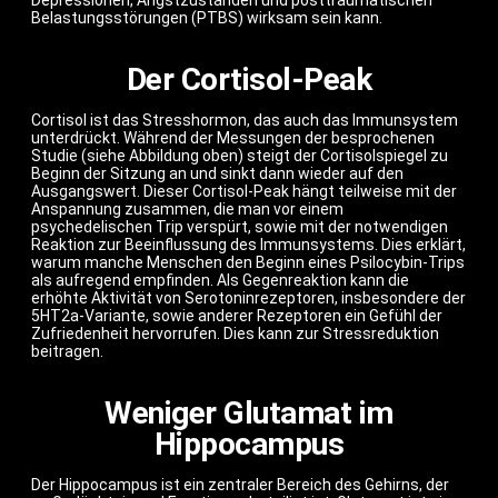
Depressionen, Angstzuständen und posttraumatischen
Belastungsstörungen (PTBS) wirksam sein kann.
Der Cortisol-Peak
Cortisol ist das Stresshormon, das auch das Immunsystem
unterdrückt. Während der Messungen der besprochenen
Studie (siehe Abbildung oben) steigt der Cortisolspiegel zu
Beginn der Sitzung an und sinkt dann wieder auf den
Ausgangswert. Dieser Cortisol-Peak hängt teilweise mit der
Anspannung zusammen, die man vor einem
psychedelischen Trip verspürt, sowie mit der notwendigen
Reaktion zur Beeinflussung des Immunsystems. Dies erklärt,
warum manche Menschen den Beginn eines Psilocybin-Trips
als aufregend empfinden. Als Gegenreaktion kann die
erhöhte Aktivität von Serotoninrezeptoren, insbesondere der
5HT2a-Variante, sowie anderer Rezeptoren ein Gefühl der
Zufriedenheit hervorrufen. Dies kann zur Stressreduktion
beitragen.
Weniger Glutamat im
Hippocampus
Der Hippocampus ist ein zentraler Bereich des Gehirns, der