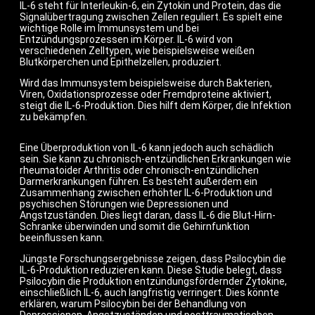
IL-6 steht für Interleukin-6, ein Zytokin und Protein, das die
Signalübertragung zwischen Zellen reguliert. Es spielt eine
wichtige Rolle im Immunsystem und bei
Entzündungsprozessen im Körper. IL-6 wird von
verschiedenen Zelltypen, wie beispielsweise weißen
Blutkörperchen und Epithelzellen, produziert.
Wird das Immunsystem beispielsweise durch Bakterien,
Viren, Oxidationsprozesse oder Fremdproteine aktiviert,
steigt die IL-6-Produktion. Dies hilft dem Körper, die Infektion
zu bekämpfen.
Eine Überproduktion von IL-6 kann jedoch auch schädlich
sein. Sie kann zu chronisch-entzündlichen Erkrankungen wie
rheumatoider Arthritis oder chronisch-entzündlichen
Darmerkrankungen führen. Es besteht außerdem ein
Zusammenhang zwischen erhöhter IL-6-Produktion und
psychischen Störungen wie Depressionen und
Angstzuständen. Dies liegt daran, dass IL-6 die Blut-Hirn-
Schranke überwinden und somit die Gehirnfunktion
beeinflussen kann.
Jüngste Forschungsergebnisse zeigen, dass Psilocybin die
IL-6-Produktion reduzieren kann. Diese Studie belegt, dass
Psilocybin die Produktion entzündungsfördernder Zytokine,
einschließlich IL-6, auch langfristig verringert. Dies könnte
erklären, warum Psilocybin bei der Behandlung von