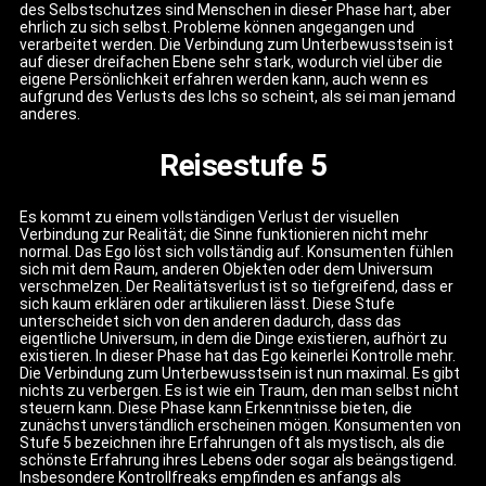
des Selbstschutzes sind Menschen in dieser Phase hart, aber
ehrlich zu sich selbst. Probleme können angegangen und
verarbeitet werden. Die Verbindung zum Unterbewusstsein ist
auf dieser dreifachen Ebene sehr stark, wodurch viel über die
eigene Persönlichkeit erfahren werden kann, auch wenn es
aufgrund des Verlusts des Ichs so scheint, als sei man jemand
anderes.
Reisestufe 5
Es kommt zu einem vollständigen Verlust der visuellen
Verbindung zur Realität; die Sinne funktionieren nicht mehr
normal. Das Ego löst sich vollständig auf. Konsumenten fühlen
sich mit dem Raum, anderen Objekten oder dem Universum
verschmelzen. Der Realitätsverlust ist so tiefgreifend, dass er
sich kaum erklären oder artikulieren lässt. Diese Stufe
unterscheidet sich von den anderen dadurch, dass das
eigentliche Universum, in dem die Dinge existieren, aufhört zu
existieren. In dieser Phase hat das Ego keinerlei Kontrolle mehr.
Die Verbindung zum Unterbewusstsein ist nun maximal. Es gibt
nichts zu verbergen. Es ist wie ein Traum, den man selbst nicht
steuern kann. Diese Phase kann Erkenntnisse bieten, die
zunächst unverständlich erscheinen mögen. Konsumenten von
Stufe 5 bezeichnen ihre Erfahrungen oft als mystisch, als die
schönste Erfahrung ihres Lebens oder sogar als beängstigend.
Insbesondere Kontrollfreaks empfinden es anfangs als