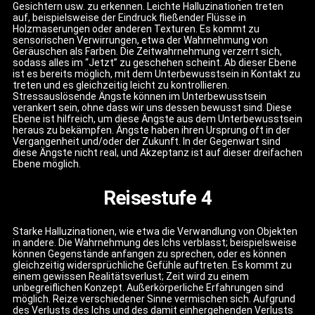
Gesichtern usw. zu erkennen. Leichte Halluzinationen treten
auf, beispielsweise der Eindruck fließender Flüsse in
Holzmaserungen oder anderen Texturen. Es kommt zu
sensorischen Verwirrungen, etwa der Wahrnehmung von
Geräuschen als Farben. Die Zeitwahrnehmung verzerrt sich,
sodass alles im “Jetzt” zu geschehen scheint. Ab dieser Ebene
ist es bereits möglich, mit dem Unterbewusstsein in Kontakt zu
treten und es gleichzeitig leicht zu kontrollieren.
Stressauslösende Ängste können im Unterbewusstsein
verankert sein, ohne dass wir uns dessen bewusst sind. Diese
Ebene ist hilfreich, um diese Ängste aus dem Unterbewusstsein
heraus zu bekämpfen. Ängste haben ihren Ursprung oft in der
Vergangenheit und/oder der Zukunft. In der Gegenwart sind
diese Ängste nicht real, und Akzeptanz ist auf dieser dreifachen
Ebene möglich.
Reisestufe 4
Starke Halluzinationen, wie etwa die Verwandlung von Objekten
in andere. Die Wahrnehmung des Ichs verblasst; beispielsweise
können Gegenstände anfangen zu sprechen, oder es können
gleichzeitig widersprüchliche Gefühle auftreten. Es kommt zu
einem gewissen Realitätsverlust; Zeit wird zu einem
unbegreiflichen Konzept. Außerkörperliche Erfahrungen sind
möglich. Reize verschiedener Sinne vermischen sich. Aufgrund
des Verlusts des Ichs und des damit einhergehenden Verlusts