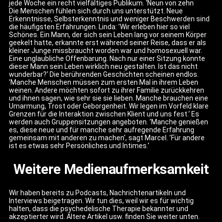
jede Woche ein recht vielfältiges Publikum. ‘Neun von zehn
Die Menschen fühlen sich durch uns unterstützt. Neue
Erkenntnisse, Selbsterkenntnis und weniger Beschwerden sind
die häufigsten Erfahrungen. Linda: ’Wir erleben hier so viel
Schönes. Ein Mann, der sich sein Leben lang vor seinem Körper
geekelt hatte, erkannte erst während seiner Reise, dass er als
kleiner Junge missbraucht worden war und homosexuell war.
Eine unglaubliche Offenbarung. Nach nur einer Sitzung konnte
dieser Mann sein Leben wirklich neu gestalten. Ist das nicht
wunderbar?‘ Die berührenden Geschichten scheinen endlos.
’Manche Menschen müssen zum ersten Mal in ihrem Leben
weinen. Andere möchten sofort zu ihrer Familie zurückkehren
und ihnen sagen, wie sehr sie sie lieben. Manche brauchen eine
Umarmung, Trost oder Geborgenheit. Wir legen im Vorfeld klare
Grenzen für die Interaktion zwischen Klient und uns fest.‘ Es
werden auch Gruppensitzungen angeboten. ’Manche genießen
es, diese neue und für manche sehr aufregende Erfahrung
gemeinsam mit anderen zu machen‘, sagt Marcel. ’Für andere
ist es etwas sehr Persönliches und Intimes.‘
Weitere Medienaufmerksamkeit
Wir haben bereits zu Podcasts, Nachrichtenartikeln und
Interviews beigetragen. Wir tun dies, weil wir es für wichtig
halten, dass die psychedelische Therapie bekannter und
akzeptierter wird. Ältere Artikel usw. finden Sie weiter unten.