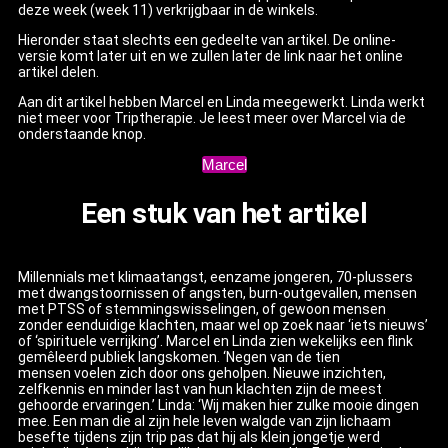
deze week (week 11) verkrijgbaar in de winkels.
Hieronder staat slechts een gedeelte van artikel. De online-
versie komt later uit en we zullen later de link naar het online
artikel delen.
Aan dit artikel hebben Marcel en Linda meegewerkt. Linda werkt
niet meer voor Triptherapie. Je leest meer over Marcel via de
onderstaande knop.
Marcel
Een stuk van het artikel
Millennials met klimaatangst, eenzame jongeren, 70-plussers
met dwangstoornissen of angsten, burn-outgevallen, mensen
met PTSS of stemmingswisselingen, of gewoon mensen
zonder eenduidige klachten, maar wel op zoek naar ‘iets nieuws’
of ‘spirituele verrijking’. Marcel en Linda zien wekelijks een flink
gemêleerd publiek langskomen. ‘Negen van de tien
mensen voelen zich door ons geholpen. Nieuwe inzichten,
zelfkennis en minder last van hun klachten zijn de meest
gehoorde ervaringen.’ Linda: ‘Wij maken hier zulke mooie dingen
mee. Een man die al zijn hele leven walgde van zijn lichaam
besefte tijdens zijn trip pas dat hij als klein jongetje werd