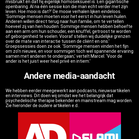
misbruikt én dat hij eigenlijk homoseksueel is. Een gigantische
openbaring. Al na één sessie kon die man echt verder met zijn
leven. Hoe mooi is dat?’ De mooie verhalen lijken eindeloos.
‘Sommige mensen moeten voor het eerst in hun leven huilen.
Anderen willen direct terug naar hun familie, om te vertellen
hoeveel zij van hen houden. Sommige mensen hebben behoefte
aan een arm om hun schouder, een knuffel, getroost te worden
of geborgenheid te voelen. Vooraf stellen wij duidelijke grenzen
over de mate van interactie tussen de cliënt en ons.’
Groepssessies doen ze ook. ‘Sommige mensen vinden het fijn
om zo’n nieuwe, en voor sommigen toch wel spannende ervaring
samen met anderen te ondergaan,’ vertelt Marcel. ‘Voor de
ander is het juist weer heel privé en intiem.’
Andere media-aandacht
We hebben eerder meegewerkt aan podcasts, nieuwsartikelen
en interviews. Dit doen wij omdat we het belangrijk dat
psychedelische therapie bekender en mainstream mag worden.
Zie hieronder de oudere artikelen e.d..