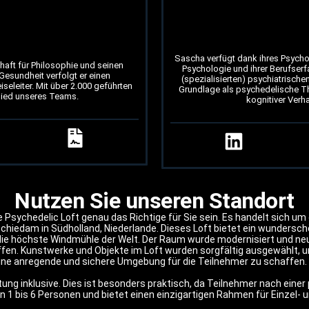
Sascha verfügt dank ihres Psycho
haft für Philosophie und seinen
Psychologie und ihrer Berufserf
esundheit verfolgt er einen
(spezialisierten) psychiatrische
iseleiter. Mit über 2.000 geführten
Grundlage als psychedelische T
glied unseres Teams.
kognitiver Verh
Nutzen Sie unseren Standort
Psychedelic Loft genau das Richtige für Sie sein. Es handelt sich um
chiedam in Südholland, Niederlande. Dieses Loft bietet ein wundersc
ie höchste Windmühle der Welt. Der Raum wurde modernisiert und neu
en. Kunstwerke und Objekte im Loft wurden sorgfältig ausgewählt, u
, eine anregende und sichere Umgebung für die Teilnehmer zu schaffen.
ng inklusive. Dies ist besonders praktisch, da Teilnehmer nach einer 
von 1 bis 6 Personen und bietet einen einzigartigen Rahmen für Einze