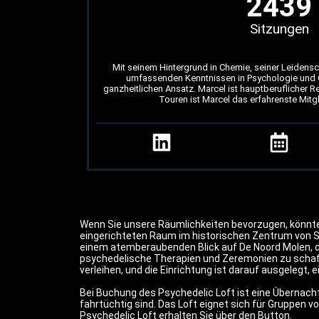
2439
Sitzungen
Mit seinem Hintergrund in Chemie, seiner Leidensc
umfassenden Kenntnissen in Psychologie und G
ganzheitlichen Ansatz. Marcel ist hauptberuflicher Re
Touren ist Marcel das erfahrenste Mit
Wenn Sie unsere Räumlichkeiten bevorzugen, könnte 
eingerichteten Raum im historischen Zentrum von S
einem atemberaubenden Blick auf De Noord Molen, d
psychedelische Therapien und Zeremonien zu schaff
verleihen, und die Einrichtung ist darauf ausgelegt
Bei Buchung des Psychedelic Loft ist eine Übernachtu
fahrtüchtig sind. Das Loft eignet sich für Gruppen 
Psychedelic Loft erhalten Sie über den Button.