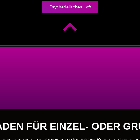
Psychedelisches Loft
DEN FÜR EINZEL- ODER G
e private Sitzung, Trüffelzeremonie oder welches Retreat am besten z