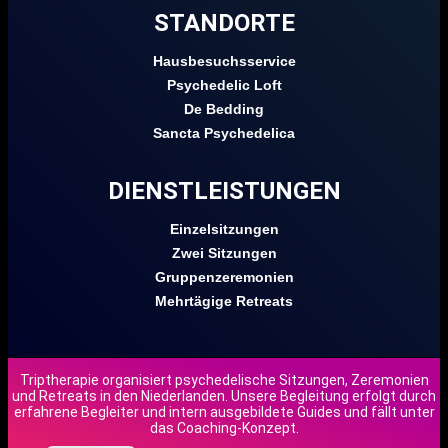
STANDORTE
Hausbesuchsservice
Psychedelic Loft
De Bedding
Sancta Psychedelica
DIENSTLEISTUNGEN
Einzelsitzungen
Zwei Sitzungen
Gruppenzeremonien
Mehrtägige Retreats
Triptherapie organisiert psychedelische Sitzungen, Zeremonien
und Retreats in den Niederlanden. Unsere Begleitung erfolgt durch
EN
erfahrene Begleiter und intern ausgebildete Guides und fällt unter
das Coaching-Konzept.
NL