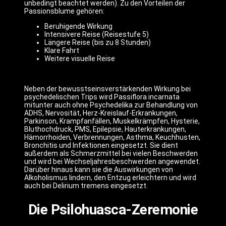
unbedingt beachtet werden). Zu den Vorteilen der
Passionsblume gehören:
Beruhigende Wirkung
Intensivere Reise (Reisestufe 5)
Längere Reise (bis zu 8 Stunden)
Klare Fahrt
Weitere visuelle Reise
Neben der bewusstseinsverstärkenden Wirkung bei
psychedelischen Trips wird Passiflora incarnata
mitunter auch ohne Psychedelika zur Behandlung von
ADHS, Nervosität, Herz-Kreislauf-Erkrankungen,
Parkinson, Krampfanfällen, Muskelkrämpfen, Hysterie,
Bluthochdruck, PMS, Epilepsie, Hauterkrankungen,
Hämorrhoiden, Verbrennungen, Asthma, Keuchhusten,
Bronchitis und Infektionen eingesetzt. Sie dient
außerdem als Schmerzmittel bei vielen Beschwerden
und wird bei Wechseljahresbeschwerden angewendet.
Darüber hinaus kann sie die Auswirkungen von
Alkoholismus lindern, den Entzug erleichtern und wird
auch bei Delirium tremens eingesetzt.
Die Psilohuasca-Zeremonie