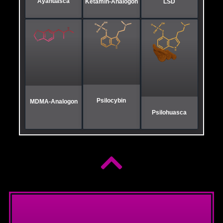
Ayahuasca
Ketamin-Analogon
LSD
Psilocybin
MDMA-Analogon
Psilohuasca