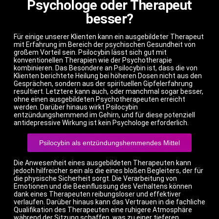
Psychologe oder Therapeut
besser?
Für einige unserer Klienten kann ein ausgebildeter Therapeut
mit Erfahrung im Bereich der psychischen Gesundheit von
großem Vorteil sein. Psilocybin lässt sich gut mit
konventionellen Therapien wie der Psychotherapie
kombinieren. Das Besondere an Psilocybin ist, dass die von
Klienten berichtete Heilung bei höheren Dosen nicht aus den
Gesprächen, sondern aus der spirituellen Gipfelerfahrung
resultiert. Letztere kann auch, oder manchmal sogar besser,
ohne einen ausgebildeten Psychotherapeuten erreicht
werden. Darüber hinaus wirkt Psilocybin
entzündungshemmend im Gehirn, und für diese potenziell
antidepressive Wirkung ist kein Psychologe erforderlich.
Psilocybin als entzündungshemmendes Mittel
Die Anwesenheit eines ausgebildeten Therapeuten kann
jedoch hilfreicher sein als die eines bloßen Begleiters, der für
die physische Sicherheit sorgt. Die Verarbeitung von
Emotionen und die Beeinflussung des Verhaltens können
dank eines Therapeuten reibungsloser und effektiver
verlaufen. Darüber hinaus kann das Vertrauen in die fachliche
Qualifikation des Therapeuten eine ruhigere Atmosphäre
während der Sitzung schaffen, was zu einer tieferen