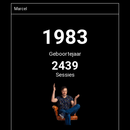
Marcel
1983
Geboortejaar
2439
Sessies