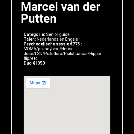
Marcel van der
Putten
Categorie:
Senior guide
Talen:
Nederlands en Engels
Psychedelische sessie
€7
75 :
MDMA/psilocybine/Heroic
dose/LSD/Psiloflora/Psilohuasca/Hippie
flip/etc.
Duo
€
1350