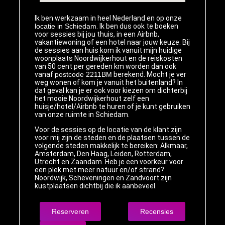
Ik ben werkzaam in heel Nederland en op onze
locatie in Schiedam
. Ik ben dus ook te boeken
voor sessies bij jou thuis, in een Airbnb,
vakantiewoning of een hotel naar jouw keuze. Bij
de sessies aan huis kom ik vanuit mijn huidige
woonplaats Noordwijkerhout en de reiskosten
van 50 cent per gereden km worden dan ook
vanaf
postcode 2211BM
berekend. Mocht je ver
weg wonen of kom je vanuit het buitenland? In
dat geval kan je er ook voor kiezen om dichterbij
het mooie Noordwijkerhout zelf een
huisje/hotel/Airbnb te huren of je kunt gebruiken
van onze ruimte in Schiedam.
Voor de sessies op de locatie van de klant zijn
voor mij zijn de steden en de plaatsen tussen de
volgende steden makkelijk te bereiken: Alkmaar,
Amsterdam, Den Haag, Leiden, Rotterdam,
Utrecht en Zaandam. Heb je een voorkeur voor
een plek met meer natuur en/of strand?
Noordwijk, Scheveningen en Zandvoort zijn
kustplaatsen dichtbij die ik aanbeveel.
Reserveren
Recensies