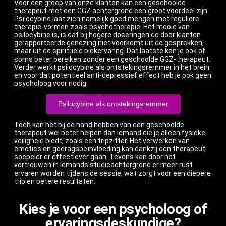
Voor een groep van onze klanten kan een geschoolde
therapeut met een GGZ achtergrond een groot voordeel zijn.
Psilocybine laat zich namelijk goed mengen met reguliere
therapie-vormen zoals psychotherapie. Het mooie van
psilocybine is, is dat bij hogere doseringen de door klanten
gerapporteerde genezing niet voorkomt uit de gesprekken,
maar uit de spirituele piekervaring. Dat laatste kan je ook of
soms beter bereiken zonder een geschoolde GGZ-therapeut.
Verder werkt psilocybine als ontstekingsremmer in het brein
en voor dat potentieel anti-depressief effect heb je ook geen
psycholoog voor nodig.
Psilocybine als ontstekingsremmer
Toch kan het bij de hand hebben van een geschoolde
therapeut wel beter helpen dan iemand die je alleen fysieke
veiligheid biedt, zoals een tripzitter. Het verwerken van
emoties en gedragsbeïnvloeding kan dankzij een therapeut
soepeler er effectiever gaan. Tevens kan door het
vertrouwen in iemands studieachtergrond er meer rust
ervaren worden tijdens de sessie, wat zorgt voor een diepere
trip en betere resultaten.
Kies je voor een psycholoog of
ervaringsdeskundige?