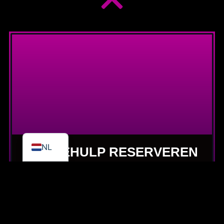
Psychedelische sessie voor
klanten vanuit buitenland
Hoe boek ik een psychedelische therapie in
Nederland als ik vanuit het buitenland komt?
Wat zijn de mogelijkheden?
Bekijk antwoord
NPS wet en MDMA analogen
DE
Welke analogen van MDMA worden per 1 juli
2025 illegaal door de intreding van de
EN
aangepaste opiumwet?
NL
Bekijk antwoord
Psychedelische therapeuten
Wie van de therapeuten bij Triptherapie zijn
opgeleid tot psycholoog en dergelijk?
Bekijk antwoord