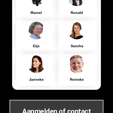
Marcel
Ronald
Gijs
Sascha
Janneke
Reineke
Aanmelden of contact