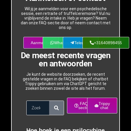
Wil jij je aanmelden voor een psychedelische
sessie, een retraite of truffelceremonie? Vul nu
vrijblijvend de intake in. Heb je vragen? Neem
dan onze FAQ-sectie door of neem contact met
ons op.
Aanmelden
Whatsapp
Telegram
+31640898455
De meest recente vragen
en antwoorden
Je kunt de website doorzoeken, de recent
gestelde vragen in de FAQ bekijken of chatbot
Trippy gebruiken om via ChatGPT gericht te
zoeken binnen zowel de site als het forum.
FAQ
Trippy
sectie
chat
Hoe boek je een psilocybine