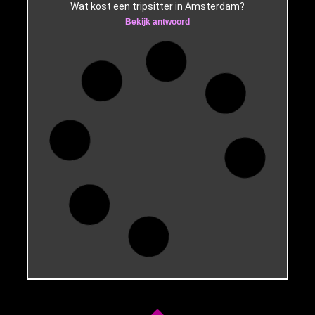
Wat kost een tripsitter in Amsterdam?
Bekijk antwoord
Hoe boek je een psilocybine
(truffel) ceremonie?
Hoe kan je het beste een truffelceremonie met
psilocybine reserveren?
Bekijk antwoord
Wat is de goedkoopste
psychedelische sessie of
retraite?
Wat is de goedkoopste optie voor een
psychedelische sessie?
Bekijk antwoord
Truffeltherapie ervaringen
Hoe ervaren mensen de truffeltherapie?
Bekijk antwoord