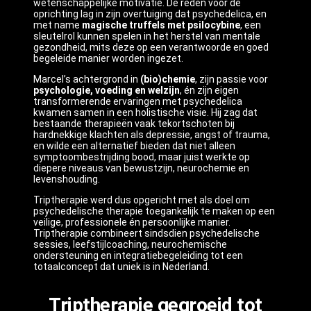
wetenschappelijke motivatie. De reden voor de
oprichting lag in zijn overtuiging dat psychedelica, en
met name
magische truffels met psilocybine
, een
sleutelrol kunnen spelen in het herstel van mentale
gezondheid, mits deze op een verantwoorde en goed
begeleide manier worden ingezet.
Marcel’s achtergrond in
(bio)chemie
, zijn passie voor
psychologie, voeding en welzijn
, én zijn eigen
transformerende ervaringen met psychedelica
kwamen samen in een holistische visie. Hij zag dat
bestaande therapieën vaak tekortschoten bij
hardnekkige klachten als depressie, angst of trauma,
en wilde een alternatief bieden dat niet alleen
symptoombestrijding bood, maar juist werkte op
diepere niveaus van bewustzijn, neurochemie en
levenshouding.
Triptherapie werd dus opgericht met als doel om
psychedelische therapie toegankelijk te maken op een
veilige, professionele én persoonlijke manier.
Triptherapie combineert sindsdien psychedelische
sessies, leefstijlcoaching, neurochemische
ondersteuning en integratiebegeleiding tot een
totaalconcept dat uniek is in Nederland.
Triptherapie gegroeid tot