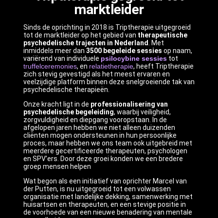
marktleider
Sinds de oprichting in 2018 is Triptherapie uitgegroeid
tot de marktleider op het gebied van
therapeutische
psychedelische trajecten in Nederland
. Met
inmiddels meer dan
3500 begeleide sessies
op naam,
variërend van individuele
psilocybine sessies
tot
truffelceremonies
, en
relatietherapie
, heeft Triptherapie
zich stevig gevestigd als het meest ervaren en
veelzijdige platform binnen deze snelgroeiende tak van
psychedelische therapieën.
Onze kracht ligt in de
professionalisering van
psychedelische begeleiding
, waarbij veiligheid,
zorgvuldigheid en diepgang vooropstaan. In de
afgelopen jaren hebben we niet alleen duizenden
cliënten mogen ondersteunen in hun persoonlijke
proces, maar hebben we ons team ook uitgebreid met
meerdere gecertificeerde therapeuten, psychologen
en SPV’ers. Door deze groei konden we een bredere
groep mensen helpen
Wat begon als een initiatief van oprichter Marcel van
der Putten, is nu uitgegroeid tot een volwassen
organisatie met landelijke dekking, samenwerking met
huisartsen en therapeuten, en een stevige positie in
de voorhoede van een nieuwe benadering van mentale