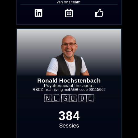
van ons team.
Ronald Hochstenbach
Psychosociaal therapeut
RBCZ inschrijving met AGB‑code 90115669
🇳🇱 🇬🇧 🇩🇪
384
Sessies