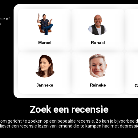
ie of
s.
Marcel
Ronald
Janneke
Reineke
G
Zoek een recensie
 gericht te zoeken op een bepaalde recensie. Zo kan je bijvoorbeeld
je liever een recensie lezen van iemand die te kampen had met depres