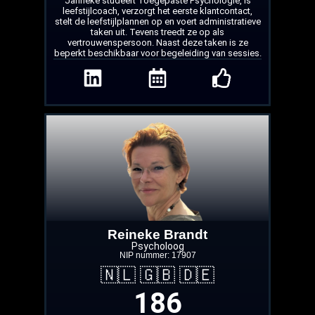
Janneke studeert Toegepaste Psychologie, is
leefstijlcoach, verzorgt het eerste klantcontact,
stelt de leefstijlplannen op en voert administratieve
taken uit. Tevens treedt ze op als
vertrouwenspersoon. Naast deze taken is ze
beperkt beschikbaar voor begeleiding van sessies.
Reineke Brandt
Psycholoog
NIP nummer: 17907
🇳🇱 🇬🇧 🇩🇪
186