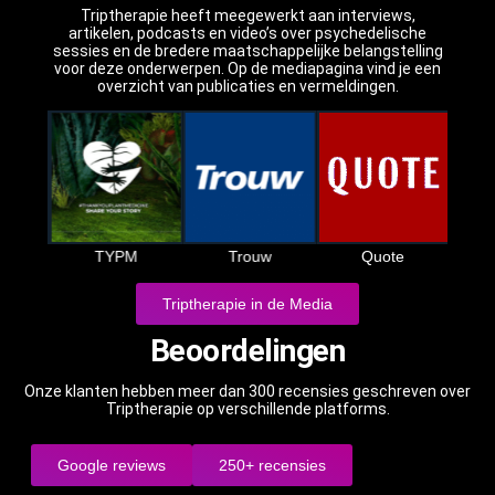
Triptherapie heeft meegewerkt aan interviews,
artikelen, podcasts en video’s over psychedelische
sessies en de bredere maatschappelijke belangstelling
voor deze onderwerpen. Op de mediapagina vind je een
overzicht van publicaties en vermeldingen.
S
t
TYPM
Trouw
Quote
Triptherapie in de Media
Beoordelingen
Onze klanten hebben meer dan 300 recensies geschreven over
Triptherapie op verschillende platforms.
Google reviews
250+ recensies