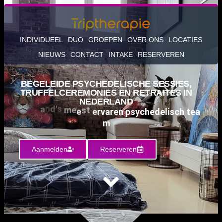
INDIVIDUEEL
DUO
GROEPEN
OVER ONS
LOCATIES
NIEUWS
CONTACT
INTAKE
RESERVEREN
BEGELEIDE PSYCHEDELISCHE SESSIES,
TRUFFELCEREMONIES EN RETRAITES IN
NEDERLAND
Nederland's meest ervaren psychedelisch team
3500+ klanten geh
Aanmelden
Reserveren