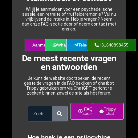
Wil jij je aanmelden voor een psychedelische
sessie, een retraite of truffelceremonie? Vul nu
vrijblijvend de intake in. Heb je vragen? Neem
dan onze FAQ-sectie door of neem contact met
ons op.
Aanmelden
Whatsapp
Telegram
+31640898455
De meest recente vragen
en antwoorden
Je kunt de website doorzoeken, de recent
gestelde vragen in de FAQ bekijken of chatbot
Trippy gebruiken om via ChatGPT gericht te
zoeken binnen zowel de site als het forum.
FAQ
Trippy
sectie
chat
Hoe boek je een psilocybine