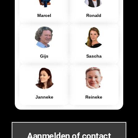
Marcel
Ronald
Gijs
Sascha
Janneke
Reineke
Aanmelden of contact