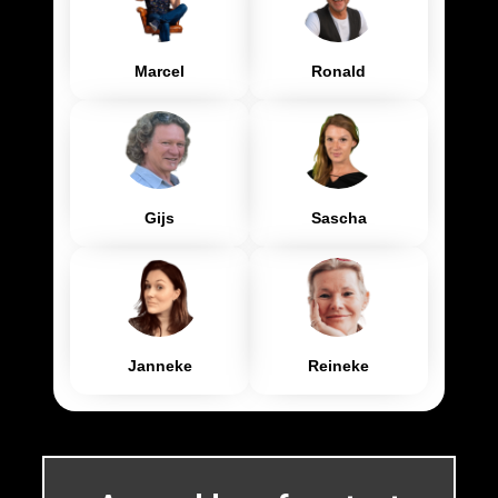
Marcel
Ronald
Gijs
Sascha
Janneke
Reineke