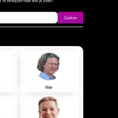
 te verwijzen naar wat je zoekt.
Zoeken
Gijs