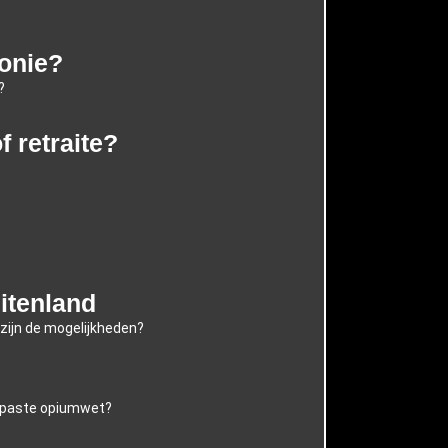
monie?
?
 retraite?
itenland
 zijn de mogelijkheden?
gepaste opiumwet?