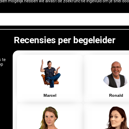
dien mogelijk hebben we alvast de zoekfunctie ingevuld om je snel door
Recensies per begeleider
 te
op
Marcel
Ronald