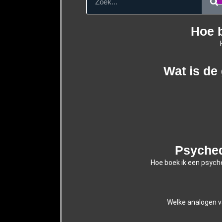
Hoe b
Wat is de
Psyched
Hoe boek ik een psyche
Welke analogen v