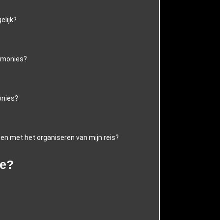
elijk?
remonies?
onies?
den met het organiseren van mijn reis?
ze?