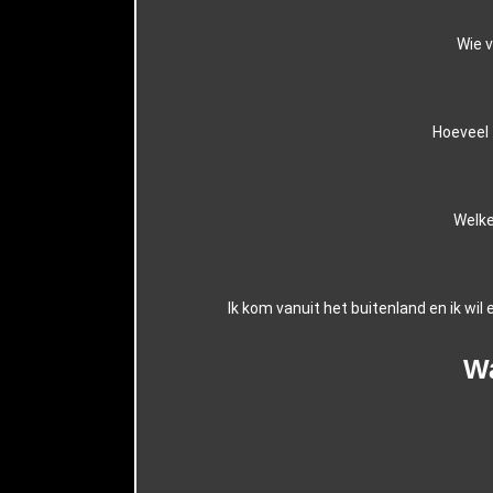
Wie v
Hoeveel 
Welke
Ik kom vanuit het buitenland en ik wi
Wa