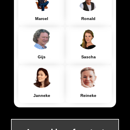
Marcel
Ronald
Gijs
Sascha
Janneke
Reineke