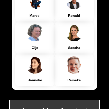
Marcel
Ronald
Gijs
Sascha
Janneke
Reineke