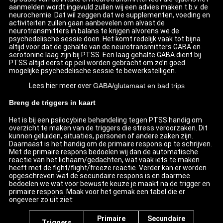
aanmelden wordt ingevuld zullen wij een advies maken t.b.v. de
neurochemie. Dat wil zeggen dat we supplementen, voeding en
activiteiten zullen gaan aanbevelen om alvast de
neurotransmitters in balans te krijgen alvorens we de
psychedelische sessie doen. Het komt redelijk vaak tot bijna
altijd voor dat de gehalte van de neurotransmitters GABA en
serotonine laag zijn bij PTSS. Een laag gehalte GABA dient bij
PTSS altijd eerst op peil worden gebracht om zo’n goed
mogelijke psychedelische sessie te bewerkstelligen.
Lees hier meer over
GABA/glutamaat en bad trips
Breng de triggers in kaart
Het is bij een psilocybine behandeling tegen PTSS handig om
overzicht te maken van de triggers die stress veroorzaken. Dit
kunnen geluiden, situaties, personen of andere zaken zijn.
Daarnaast is het handig om de primaire respons op te schrijven.
Met de primaire respons bedoelen wij dan de automatische
reactie van het lichaam/gedachten, wat vaak iets te maken
heeft met de fight/flight/freeze reactie. Verder kan er worden
opgeschreven wat de secundaire respons is en daarmee
bedoelen we wat voor bewuste keuze je maakt na de trigger en
primaire respons. Maak voor het gemak een tabel die er
ongeveer zo uit ziet:
Primaire
Secundaire
Triggers