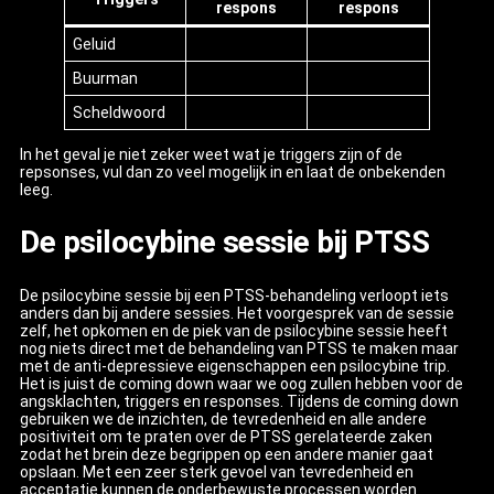
respons
respons
Geluid
Buurman
Scheldwoord
In het geval je niet zeker weet wat je triggers zijn of de
repsonses, vul dan zo veel mogelijk in en laat de onbekenden
leeg.
De psilocybine sessie bij PTSS
De psilocybine sessie bij een PTSS-behandeling verloopt iets
anders dan bij andere sessies. Het voorgesprek van de sessie
zelf, het opkomen en de piek van de psilocybine sessie heeft
nog niets direct met de behandeling van PTSS te maken maar
met de anti-depressieve eigenschappen een psilocybine trip.
Het is juist de coming down waar we oog zullen hebben voor de
angsklachten, triggers en responses. Tijdens de coming down
gebruiken we de inzichten, de tevredenheid en alle andere
positiviteit om te praten over de PTSS gerelateerde zaken
zodat het brein deze begrippen op een andere manier gaat
opslaan. Met een zeer sterk gevoel van tevredenheid en
acceptatie kunnen de onderbewuste processen worden