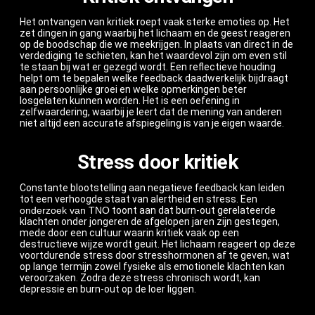
Het ontvangen van kritiek roept vaak sterke emoties op. Het
zet dingen in gang waarbij het lichaam en de geest reageren
op de boodschap die we meekrijgen. In plaats van direct in de
verdediging te schieten, kan het waardevol zijn om even stil
te staan bij wat er gezegd wordt. Een reflectieve houding
helpt om te bepalen welke feedback daadwerkelijk bijdraagt
aan persoonlijke groei en welke opmerkingen beter
losgelaten kunnen worden. Het is een oefening in
zelfwaardering, waarbij je leert dat de mening van anderen
niet altijd een accurate afspiegeling is van je eigen waarde.
Stress door kritiek
Constante blootstelling aan negatieve feedback kan leiden
tot een verhoogde staat van alertheid en stress. Een
onderzoek van TNO
toont aan dat burn-out gerelateerde
klachten onder jongeren de afgelopen jaren zijn gestegen,
mede door een cultuur waarin kritiek vaak op een
destructieve wijze wordt geuit. Het lichaam reageert op deze
voortdurende stress door stresshormonen af te geven, wat
op lange termijn zowel fysieke als emotionele klachten kan
veroorzaken. Zodra deze stress chronisch wordt, kan
depressie en burn-out op de loer liggen.