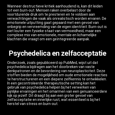
Wanneer destructieve kritiek aanhoudend is, kan dit leiden
tot een burn-out. Mensen raken overbelast door de
voortdurende druk om te presteren en te voldoen aan
verwachtingen die vaak als onrealistisch worden ervaren. De
emotionele uitputting gaat gepaard met een gevoel van
onbegrip en vervreemding van de eigen identiteit. Burn-out is
niet louter een fysieke staat van vermoeidheid, maar een
complexe mix van emotionele, mentale en lichamelijke
klachten die vraagt om een geïntegreerde aanpak.
Psychedelica en zelfacceptatie
Onderzoek, zoals gepubliceerd op PubMed, wijst uit dat
psychedelica bijdragen aan het doorbreken van vaste
denkpatronen en de bevordering van neuroplasticiteit. Deze
stoffen bieden de mogelijkheid om oude emotionele reacties
te herstructureren en een diepere zelfkennis te ontwikkelen.
In een gecontroleerde therapeutische setting kan het
gebruik van psychedelica helpen bij het verwerken van
pijnlijke ervaringen en het omarmen van een genuanceerdere
kijk op jezelf. Dit draagt bij aan een groter gevoel van
zelfacceptatie en innerlijke rust, wat essentieel is bij het
herstel van stress en burn-out.