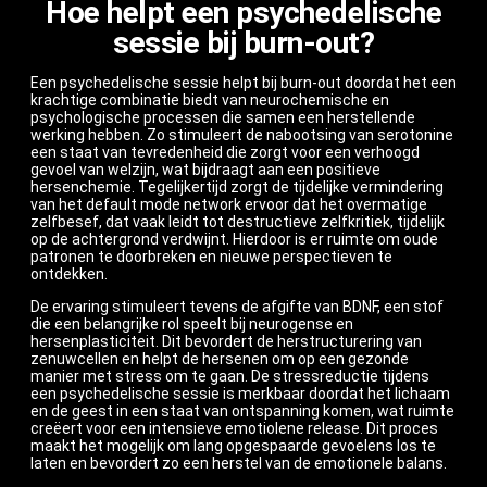
Hoe helpt een psychedelische
sessie bij burn-out?
Een psychedelische sessie helpt bij burn-out doordat het een
krachtige combinatie biedt van neurochemische en
psychologische processen die samen een herstellende
werking hebben. Zo stimuleert de nabootsing van serotonine
een staat van tevredenheid die zorgt voor een verhoogd
gevoel van welzijn, wat bijdraagt aan een positieve
hersenchemie. Tegelijkertijd zorgt de tijdelijke vermindering
van het default mode network ervoor dat het overmatige
zelfbesef, dat vaak leidt tot destructieve zelfkritiek, tijdelijk
op de achtergrond verdwijnt. Hierdoor is er ruimte om oude
patronen te doorbreken en nieuwe perspectieven te
ontdekken.
De ervaring stimuleert tevens de afgifte van BDNF, een stof
die een belangrijke rol speelt bij neurogense en
hersenplasticiteit. Dit bevordert de herstructurering van
zenuwcellen en helpt de hersenen om op een gezonde
manier met stress om te gaan. De stressreductie tijdens
een psychedelische sessie is merkbaar doordat het lichaam
en de geest in een staat van ontspanning komen, wat ruimte
creëert voor een intensieve emotiolene release. Dit proces
maakt het mogelijk om lang opgespaarde gevoelens los te
laten en bevordert zo een herstel van de emotionele balans.