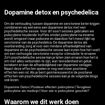
Dopamine detox en psychedelica
Om de verhouding tussen dopamine en serotonine beter krijgen
combineren wij wel eens een dopamine detox met een
psychedelische sessie. Voor dit soort sessies gebruiken we
psilocybine houdende truffels omdat psilocybine na inname
wordt omgezet naar psilocine en daardoor het meest lijkt op
serotonine van de psychedelica. De dopamine detox als
voorbereiding zorg al voor een mindere afhankelijkheid van
dopamine en de psychedelische sessie laat inzien hoe het voelt
om een verhoogde serotonine-receptor stimulatie te ervaren.
Zo’n psychedelische sessie kan je laten zien ervaren hoe het is
om met alles verbonden te zijn, wat tevredenheid en geluk
betekent en kan de afhankelijkheid van dopamine verlagen.
Naast deze effecten spelen er nog veel meer positieve
effecten een rol. Als je bent geïnteresseerd in de positieve
effecten van psychedelische sessies kan je de volgende blogs
ook lezen.
Dopamine Detox
|
Positeve effecten psilocybine
|
Terugkeer
psilocybine als medicijn
|
Voor wie is psilocybine geschikt?
Waarom we dit werk doen