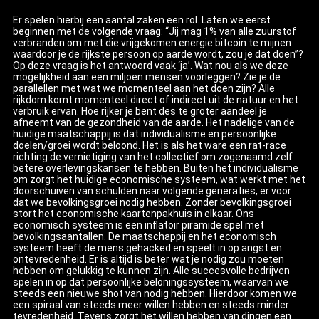
Er spelen hierbij een aantal zaken een rol. Laten we eerst
beginnen met de volgende vraag: “Jij mag 1% van alle zuurstof
verbranden om met die vrijgekomen energie bitcoin te mijnen
waardoor je de rijkste persoon op aarde wordt, zou je dat doen”?
Op deze vraag is het antwoord vaak ‘ja’. Wat nou als we deze
mogelijkheid aan een miljoen mensen voorleggen? Zie je de
parallellen met wat we momenteel aan het doen zijn? Alle
rijkdom komt momenteel direct of indirect uit de natuur en het
verbruik ervan. Hoe rijker je bent des te groter aandeel je
afneemt van de gezondheid van de aarde. Het nadelige van de
huidige maatschappij is dat individualisme en persoonlijke
doelen/groei wordt beloond. Het is als het ware een rat-race
richting de vernietiging van het collectief om zogenaamd zelf
betere overlevingskansen te hebben. Buiten het individualisme
om zorgt het huidige economische systeem, wat werkt met het
doorschuiven van schulden naar volgende generaties, er voor
dat we bevolkingsgroei nodig hebben. Zonder bevolkingsgroei
stort het economische kaartenpakhuis in elkaar. Ons
economisch systeem is een inflatoir piramide spel met
bevolkingsaantallen. De maatschappij en het economisch
systeem heeft de mens gehacked en speelt in op angst en
ontevredenheid. Er is altijd is beter wat je nodig zou moeten
hebben om gelukkig te kunnen zijn. Alle succesvolle bedrijven
spelen in op dat persoonlijke beloningssysteem, waarvan we
steeds een nieuwe shot van nodig hebben. Hierdoor komen we
een spiraal van steeds meer willen hebben en steeds minder
tevredenheid. Tevens zorgt het willen hebben van dingen een