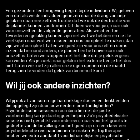
Een gezondere leefomgeving begint bij de individuen. Wij geloven
erin dat als we de individuen genezen naar de drang van nep-
geluk en daarmee zelfdestructie dat we ook de destructie van
de planeet kunnen voorkomen. Dit doen we voor jou, maar ook
voor onszelf en de volgende generaties. Als we af en toe
tevreden en gelukkig kunnen zijn met wat we hebben en niet te
veel kijken naar wat we missen om ons compleet te maken, dan
zijn we al compleet. Laten we goed zijn voor onszelf en soms
inzien dat iemand anders, de planeet en het universum ook
onszelf is. Laten we stoppen met het idee dat je geluk ergens
kan vinden. Als je zoekt naar geluk in het externe ben je het dus
niet. Laten we met zijn allen onze ogen openen en de macht
terug zien te vinden dat geluk van binnenuit komt.
Wil jij ook andere inzichten?
Wil jij ook af van sommige hardnekkige illusies en denkbeelden
die opgelegd zijn door jouw eerdere omstandigheden?
Psychedelische sessies in combinatie met de juiste
voorbereiding kan je daarbij goed helpen. Zo’n psychedelische
sessie is niet geschikt voor iedereen, maar voor het grootste
gedeelte van de bevolking zou het goed zijn om een keer een
psychedelische reis naar binnen te maken. Bij triptherapie
hebben we extra aandacht voor lichamelijke en psychische