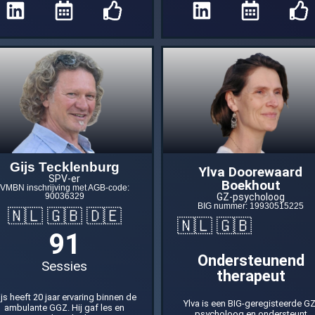
Gijs Tecklenburg
Ylva Doorewaard
SPV-er
Boekhout
VMBN inschrijving met AGB‑code:
GZ-psycholoog
90036329
BIG nummer: 19930515225
🇳🇱 🇬🇧 🇩🇪
🇳🇱 🇬🇧
91
Ondersteunend
Sessies
therapeut
ijs heeft 20 jaar ervaring binnen de
Ylva is een BIG-geregisteerde GZ
ambulante GGZ. Hij gaf les en
psycholoog en ondersteunt