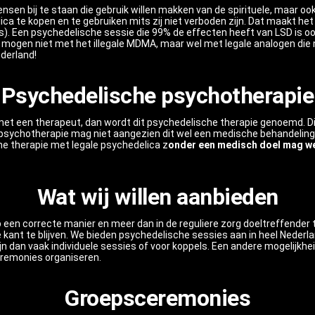
mensen bij te staan die gebruik willen makken van de spirituele, maar 
ica te kopen en te gebruiken mits zij niet verboden zijn. Dat maakt he
s). Een psychedelische sessie die 99% de effecten heeft van LSD is oo
es mogen niet met het illegale MDMA, maar wel met legale analogen die
derland!
Psychedelische psychotherapie
met een therapeut, dan wordt dit psychedelische therapie genoemd. Di
sychotherapie mag niet aangezien dit wel een medische behandeling i
e therapie met legale psychedelica z
onder een medisch doel mag w
Wat wij willen aanbieden
een correcte manier en meer dan in de reguliere zorg doeltreffender t
te kant te blijven. We bieden psychedelische sessies aan in heel Nederl
zijn dan vaak individuele sessies of voor koppels. Een andere mogelijk
remonies organiseren.
Groepsceremonies