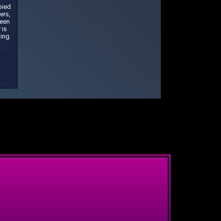
bied
ers,
geen
 is
ing.