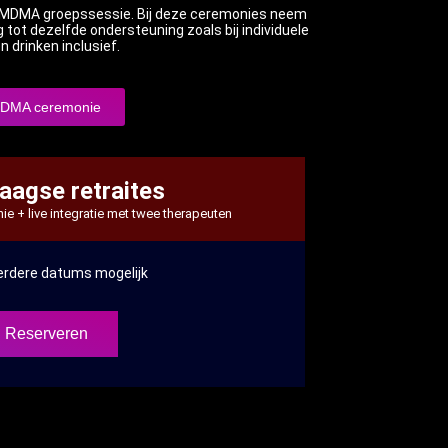
e MDMA groepssessie. Bij deze ceremonies neem
g tot dezelfde ondersteuning zoals bij individuele
 drinken inclusief.
DMA ceremonie
agse retraites
e + live integratie met twee therapeuten
rdere datums mogelijk
Reserveren