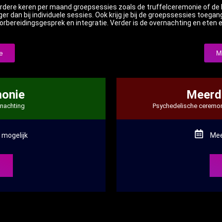
rdere keren per maand groepsessies zoals de truffelceremonie of d
ger dan bij individuele sessies. Ook krijg je bij de groepssessies toegan
orbereidingsgesprek en integratie. Verder is de overnachting en eten en
e
M
monie
Meerda
rnachting
Psychedelische ceremoni
mogelijk
Mee