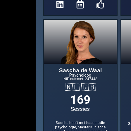
Sascha de Waal
Psycholoog
NIP nummer: 247448
🇳🇱 🇬🇧
169
Sessies
Sascha heeft met haar studie
G
psychologie, Master Klinische