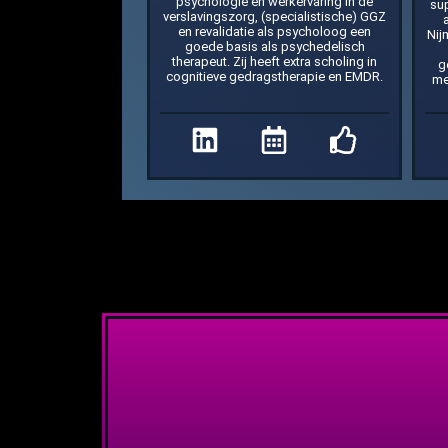
psychologie en werkervaring in de
su
verslavingszorg, (specialistische) GGZ
en revalidatie als psycholoog een
Nij
goede basis als psychedelisch
therapeut. Zij heeft extra scholing in
g
cognitieve gedragstherapie en EMDR.
me