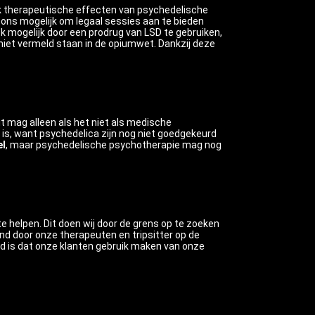
ook therapeutische effecten van psychedelische
t ons mogelijk om legaal sessies aan te bieden
k mogelijk door een prodrug van LSD te gebruiken,
 niet vermeld staan in de opiumwet. Dankzij deze
t mag alleen als het niet als medische
s, want psychedelica zijn nog niet goedgekeurd
el
, maar psychedelische psychotherapie mag nog
e helpen. Dit doen wij door de grens op te zoeken
and door onze therapeuten en tripsitter op de
heid is dat onze klanten gebruik maken van onze