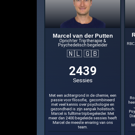
R
Marcel van der Putten
Oprichter Triptherapie &
RBCZ
Psychedelisch begeleider
🇳🇱 🇬🇧
2439
Sessies
Met een achtergrond in de chemie, een
Ro
passie voor filosofie, gecombineerd
hee
met veel kennis over psychologie en
gezondheid is zijn aanpak holistisch.
Psy
Marcel is fulltime tripbegeleider. Met
Di
meer dan 2400 begeleide sessies heeft
Marcel de meeste ervaring van ons
Mi
team.