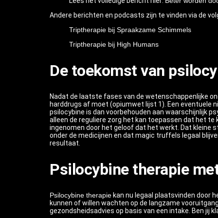
Lees het volledige bericht hier:
Beter worden doo
Andere berichten en podcasts zijn te vinden via de vo
Triptherapie bij Spraakzame Schimmels
Triptherapie bij High Humans
De toekomst van psilocy
Nadat de laatste fases van de wetenschappenlijke on
harddrugs af moet (opiumwet lijst 1). Een eventuele ni
psilocybine is dan voorbehouden aan waarschijnlijk ps
alleen de reguliere zorg het kan toepassen dat het te
ingenomen door het geloof dat het werkt. Dat kleine s
onder de medicijnen en dat magic truffels legaal blij
resultaat.
Psilocybine therapie met
Psilocybine therapie
kan nu legaal plaatsvinden door he
kunnen of willen wachten op de langzame vooruitgang
gezondsheidsadvies op basis van een intake. Ben jij 