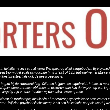
In het alternatieve circuit wordt therapie nog altijd aangeboden. Bij Psyche
n tripmiddel zoals psilocybine (in truffels) of LSD. Initiatiefnemer Marcel 
t best presteert als ook de geest gezond is.
e begint bij de voorbereiding. Cliënten krijgen een uitgebreide intake en ne
fdpijn, concentratieproblemen en piekeren, dan kan dat wijzen op een la
angstig zijn en daar houden wij dan extra rekening mee.’
 Naast de triptherapie, die uit één of meerdere psychedelische sessies met
n. Wij zien psychedelische therapie als een holistische aanpak waarbij we 