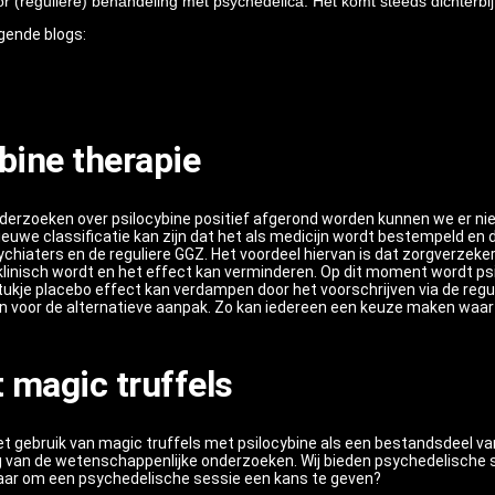
r (reguliere) behandeling met psychedelica. Het komt steeds dichterbi
lgende blogs:
bine therapie
derzoeken over psilocybine positief afgerond worden kunnen we er ni
euwe classificatie kan zijn dat het als medicijn wordt bestempeld en d
ychiaters en de reguliere GGZ. Het voordeel hiervan is dat zorgverzeke
 klinisch wordt en het effect kan verminderen. Op dit moment wordt psi
tukje placebo effect kan verdampen door het voorschrijven via de regul
ven voor de alternatieve aanpak. Zo kan iedereen een keuze maken waar 
 magic truffels
t gebruik van magic truffels met psilocybine als een bestandsdeel van 
 van de wetenschappenlijke onderzoeken. Wij bieden psychedelische 
klaar om een psychedelische sessie een kans te geven?