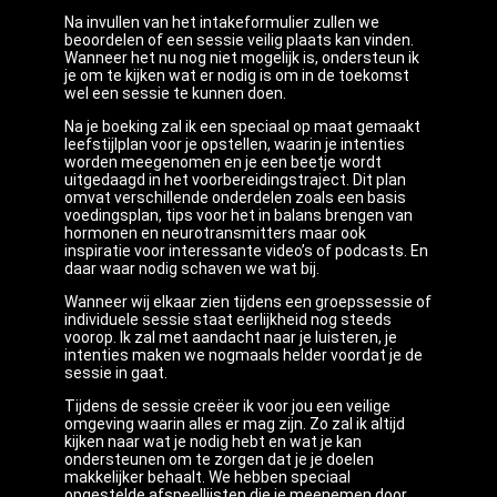
Na invullen van het intakeformulier zullen we
beoordelen of een sessie veilig plaats kan vinden.
Wanneer het nu nog niet mogelijk is, ondersteun ik
je om te kijken wat er nodig is om in de toekomst
wel een sessie te kunnen doen.
Na je boeking zal ik een speciaal op maat gemaakt
leefstijlplan voor je opstellen, waarin je intenties
worden meegenomen en je een beetje wordt
uitgedaagd in het voorbereidingstraject. Dit plan
omvat verschillende onderdelen zoals een basis
voedingsplan, tips voor het in balans brengen van
hormonen en neurotransmitters maar ook
inspiratie voor interessante video’s of podcasts. En
daar waar nodig schaven we wat bij.
Wanneer wij elkaar zien tijdens een groepssessie of
individuele sessie staat eerlijkheid nog steeds
voorop. Ik zal met aandacht naar je luisteren, je
intenties maken we nogmaals helder voordat je de
sessie in gaat.
Tijdens de sessie creëer ik voor jou een veilige
omgeving waarin alles er mag zijn. Zo zal ik altijd
kijken naar wat je nodig hebt en wat je kan
ondersteunen om te zorgen dat je je doelen
makkelijker behaalt. We hebben speciaal
opgestelde afspeellijsten die je meenemen door