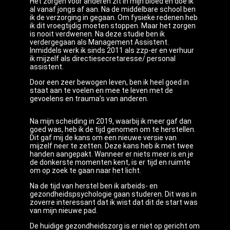
Het zorgen voor anderen zit in mijn bloed en doe ik
al vanaf jongs af aan. Na de middelbare school ben
ik de verzorging in gegaan. Om fysieke redenen heb
ik dit vroegtijdig moeten stoppen. Maar het zorgen
is nooit verdwenen. Na deze studie ben ik
verdergegaan als Management Assistent.
Inmiddels werk ik sinds 2011 als zzp-er en verhuur
ik mijzelf als directiesecretaresse/ personal
assistent.
Door een zeer bewogen leven, ben ik heel goed in
staat aan te voelen en mee te leven met de
gevoelens en trauma’s van anderen.
Na mijn scheiding in 2019, waarbij ik meer gaf dan
goed was, heb ik de tijd genomen om te herstellen.
Dit gaf mij de kans om een nieuwe versie van
mijzelf neer te zetten. Deze kans heb ik met twee
handen aangepakt. Wanneer er niets meer is en je
de donkerste momenten kent, is er tijd en ruimte
om op zoek te gaan naar het licht.
Na de tijd van herstel ben ik arbeids- en
gezondheidspsychologie gaan studeren. Dit was in
zoverre interessant dat ik wist dat dit de start was
van mijn nieuwe pad.
De huidige gezondheidszorg is er niet op gericht om