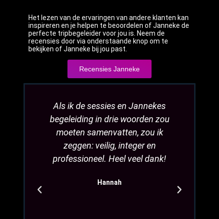
Het lezen van de ervaringen van andere klanten kan
inspireren en je helpen te beoordelen of Janneke de
perfecte tripbegeleider voor jou is. Neem de
recensies door via onderstaande knop om te
bekijken of Janneke bij jou past.
Recensies Janneke
Als ik de sessies en Jannekes
Jan
begeleiding in drie woorden zou
volle
moeten samenvatten, zou ik
alles
zeggen: veilig, integer en
mijn 
professioneel. Heel veel dank!
meer
dat
Hannah
best
niet