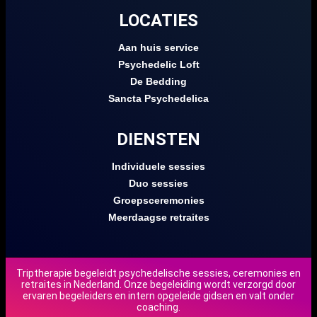
LOCATIES
Aan huis service
Psychedelic Loft
De Bedding
Sancta Psychedelica
DIENSTEN
Individuele sessies
Duo sessies
Groepsceremonies
Meerdaagse retraites
Triptherapie begeleidt psychedelische sessies, ceremonies en
retraites in Nederland. Onze begeleiding wordt verzorgd door
DE
ervaren begeleiders en intern opgeleide gidsen en valt onder
coaching.
EN