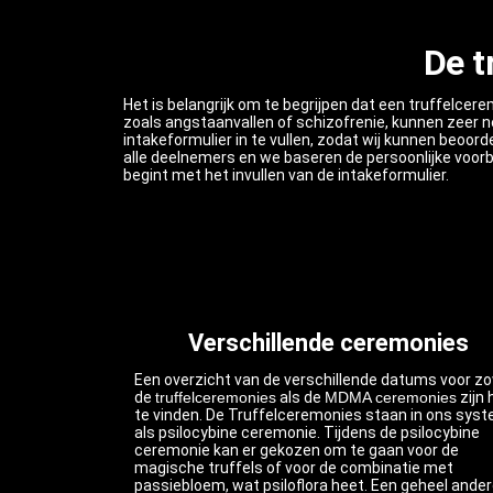
De t
Het is belangrijk om te begrijpen dat een truffelce
zoals angstaanvallen of schizofrenie, kunnen zeer 
intakeformulier in te vullen, zodat wij kunnen beoor
alle deelnemers en we baseren de persoonlijke voorbe
begint met het invullen van de intakeformulier.
Verschillende ceremonies
Een overzicht van de verschillende datums voor z
de
truffelceremonies
als de
MDMA ceremonies
zijn 
te vinden. De Truffelceremonies staan in ons sys
als psilocybine ceremonie. Tijdens de psilocybine
ceremonie kan er gekozen om te gaan voor de
magische truffels of voor de combinatie met
passiebloem, wat psiloflora heet. Een geheel ande