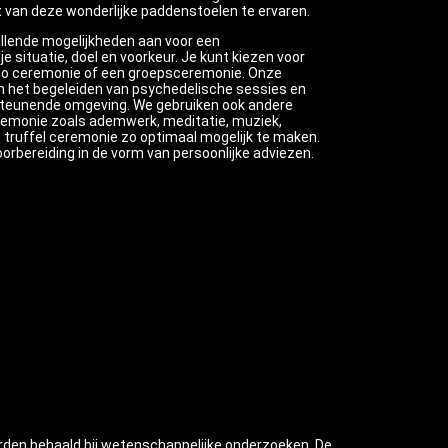
 van deze wonderlijke paddenstoelen te ervaren.
illende mogelijkheden aan voor een
je situatie, doel en voorkeur. Je kunt kiezen voor
duo ceremonie of een groepsceremonie. Onze
 in het begeleiden van psychedelische sessies en
rsteunende omgeving. We gebruiken ook andere
eremonie zoals ademwerk, meditatie, muziek,
truffel ceremonie zo optimaal mogelijk te maken.
orbereiding in de vorm van persoonlijke adviezen.
orden behaald bij wetenschappelijke onderzoeken. De