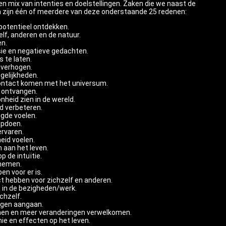
en mix van intenties en doelstellingen. Zaken die we naast de
 zijn één of meerdere van deze onderstaande 25 redenen:
potentieel ontdekken.
lf, anderen en de natuur.
en.
sie en negatieve gedachten.
 te laten.
 verhogen.
gelijkheden.
 contact komen met het universum.
 ontvangen.
heid zien in de wereld.
d verbeteren.
gde voelen.
opdoen.
ervaren.
eid voelen.
 aan het leven.
p de intuïtie.
nemen.
n voor er is.
 hebben voor zichzelf en anderen.
 in de bezigheden/werk.
chzelf.
ngen aangaan.
nen en meer veranderingen verwelkomen.
ie en effecten op het leven.