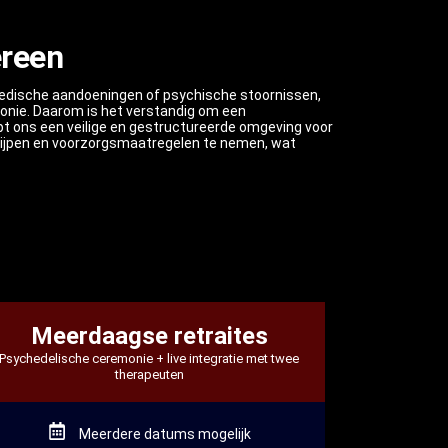
ereen
e medische aandoeningen of psychische stoornissen,
monie. Daarom is het verstandig om een
elpt ons een veilige en gestructureerde omgeving voor
begrijpen en voorzorgsmaatregelen te nemen, wat
Meerdaagse retraites
Psychedelische ceremonie + live integratie met twee
therapeuten
Meerdere datums mogelijk