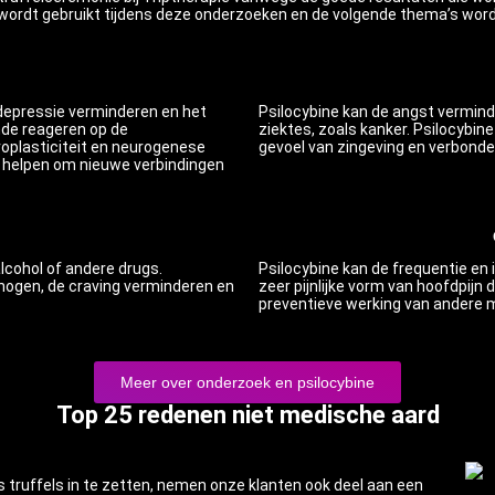
 wordt gebruikt tijdens deze onderzoeken en de volgende thema’s word
 depressie verminderen en het
Psilocybine kan de angst vermind
nde reageren op de
ziektes, zoals kanker. Psilocybin
oplasticiteit en neurogenese
gevoel van zingeving en verbonde
 helpen om nieuwe verbindingen
lcohol of andere drugs.
Psilocybine kan de frequentie en 
hogen, de craving verminderen en
zeer pijnlijke vorm van hoofdpijn 
preventieve werking van andere m
Meer over onderzoek en psilocybine
Top 25 redenen niet medische aard
truffels in te zetten, nemen onze klanten ook deel aan een