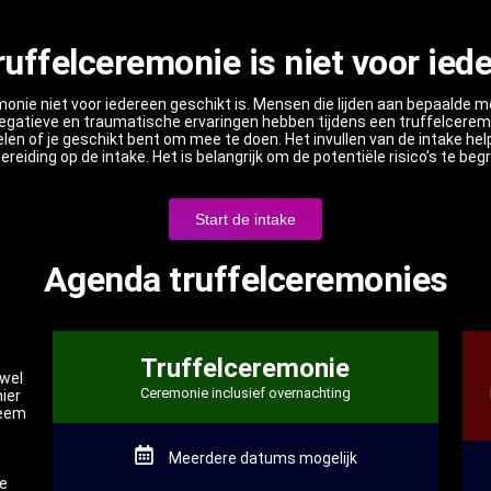
ruffelceremonie is niet voor ied
remonie niet voor iedereen geschikt is. Mensen die lijden aan bepaald
negatieve en traumatische ervaringen hebben tijdens een truffelcere
delen of je geschikt bent om mee te doen. Het invullen van de intake h
reiding op de intake. Het is belangrijk om de potentiële risico’s te 
Start de intake
Agenda truffelceremonies
Truffelceremonie
owel
Ceremonie inclusief overnachting
hier
teem
Meerdere datums mogelijk
re