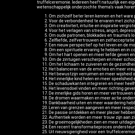
truffelceremonie. Iedereen heeft natuurlijk een eig
wetenschappelijk onderzochte thema’s vaak horen
Om zichzelf beter leren kennen en het ware 
Voor de verbondenheid te ervaren met zichze
Om creativiteit, intuïtie en inspiratie vergrot
Voor het verlagen van stress, angst, depres
Om oude patronen, blokkades en trauma’s los
Zelfliefde, zelfvertrouwen en zelfacceptatie
Een nieuw perspectief op het leven en de mo
Om een spirituele ervaring te hebben en in
Om het hart openen en meer liefde geven en
Om de zintuigen verscherpen en meer schoon
Om het lichaam te zuiveren en de gezondhei
Het balanceren van de emoties en meer vreu
Het bewustzijn verruimen en meer wijsheid 
Het innerlijke kind helen en meer speelsheid 
De schaduwkanten integreren en meer heelh
Het levensdoel vinden en meer richting geven
De innerlijke gids horen en meer vertrouwen o
De dromen waarmaken en meer actie onder
Dankbaarheid uiten en meer waardering hebbe
Leren van grenzen aangeven en meer respect
De passie ontdekken en meer plezier hebben
Authentiek worden en meer trouw zijn aan zi
De groeimogelijkheden zien en meer uitdagi
Een recent transformatieproces ondersteu
Uit nieuwsgierigheid voor een truffelceremon