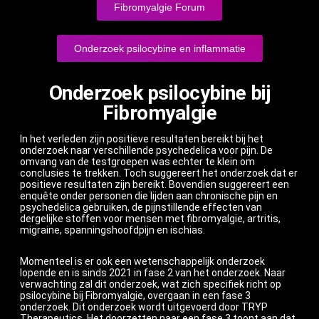
Fibromyalgie Forum
Onderzoek psilocybine en inflammatie
Onderzoek psilocybine bij
Fibromyalgie
In het verleden zijn positieve resultaten bereikt bij het
onderzoek naar verschillende psychedelica voor pijn. De
omvang van de testgroepen was echter te klein om
conclusies te trekken. Toch suggereert het onderzoek dat er
positieve resultaten zijn bereikt. Bovendien suggereert een
enquête onder personen die lijden aan chronische pijn en
psychedelica gebruiken, de pijnstillende effecten van
dergelijke stoffen voor mensen met fibromyalgie, artritis,
migraine, spanningshoofdpijn en ischias.
Momenteel is er ook een wetenschappelijk onderzoek
lopende en is sinds 2021 in fase 2 van het onderzoek. Naar
verwachting zal dit onderzoek, wat zich specifiek richt op
psilocybine bij Fibromyalgie, overgaan in een fase 3
onderzoek. Dit onderzoek wordt uitgevoerd door TRYP
Therapeutics. Het doorzetten naar een fase 3 toont aan dat