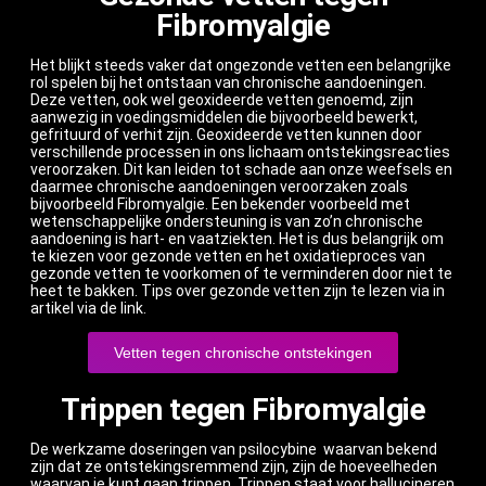
Fibromyalgie
Het blijkt steeds vaker dat ongezonde vetten een belangrijke
rol spelen bij het ontstaan van chronische aandoeningen.
Deze vetten, ook wel geoxideerde vetten genoemd, zijn
aanwezig in voedingsmiddelen die bijvoorbeeld bewerkt,
gefrituurd of verhit zijn. Geoxideerde vetten kunnen door
verschillende processen in ons lichaam ontstekingsreacties
veroorzaken. Dit kan leiden tot schade aan onze weefsels en
daarmee chronische aandoeningen veroorzaken zoals
bijvoorbeeld Fibromyalgie. Een bekender voorbeeld met
wetenschappelijke ondersteuning is van zo’n chronische
aandoening is hart- en vaatziekten. Het is dus belangrijk om
te kiezen voor gezonde vetten en het oxidatieproces van
gezonde vetten te voorkomen of te verminderen door niet te
heet te bakken. Tips over gezonde vetten zijn te lezen via in
artikel via de link.
Vetten tegen chronische ontstekingen
Trippen tegen Fibromyalgie
De werkzame doseringen van psilocybine waarvan bekend
zijn dat ze ontstekingsremmend zijn, zijn de hoeveelheden
waarvan je kunt gaan trippen. Trippen staat voor hallucineren