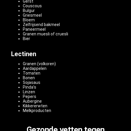
Gerst
Couscous
Bulgur
Griesmeel
Bloem
Zelfrijsend bakmeel
Paneermeel
Granen muesli of cruesli
Bier
Lectinen
Granen (volkoren)
Aardappelen
Tomaten
Bonen
Sojasaus
Pinda’s
Linzen
Pepers
Aubergine
Kikkererwten
Melkproducten
Gezonde vetten tegen