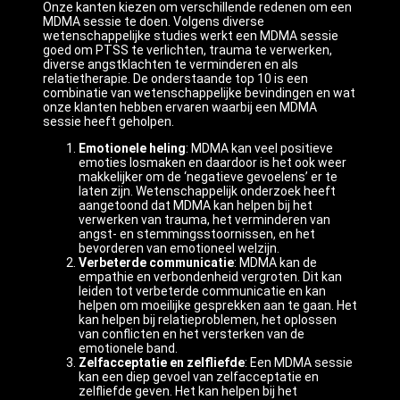
Onze kanten kiezen om verschillende redenen om een
MDMA sessie te doen. Volgens diverse
wetenschappelijke studies werkt een MDMA sessie
goed om PTSS te verlichten, trauma te verwerken,
diverse angstklachten te verminderen en als
relatietherapie. De onderstaande top 10 is een
combinatie van wetenschappelijke bevindingen en wat
onze klanten hebben ervaren waarbij een MDMA
sessie heeft geholpen.
Emotionele heling
: MDMA kan veel positieve
emoties losmaken en daardoor is het ook weer
makkelijker om de ‘negatieve gevoelens’ er te
laten zijn. Wetenschappelijk onderzoek heeft
aangetoond dat MDMA kan helpen bij het
verwerken van trauma, het verminderen van
angst- en stemmingsstoornissen, en het
bevorderen van emotioneel welzijn.
Verbeterde communicatie
: MDMA kan de
empathie en verbondenheid vergroten. Dit kan
leiden tot verbeterde communicatie en kan
helpen om moeilijke gesprekken aan te gaan. Het
kan helpen bij relatieproblemen, het oplossen
van conflicten en het versterken van de
emotionele band.
Zelfacceptatie en zelfliefde
: Een MDMA sessie
kan een diep gevoel van zelfacceptatie en
zelfliefde geven. Het kan helpen bij het