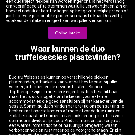
een duotraject flexibel kan worden ingericht, is het verstandig
om vooraf goed af te stemmen wat jullie verwachtingen zijn en
hoeveel nadruk er komt te liggen op het gezamenlijke proces of
juist op twee persoonlijke processen naast elkaar. Dus vul bij
voorkeur de intake in en geef aan wat jullie wensen zijn.
Online intake
Waar kunnen de duo
truffelsessies plaatsvinden?
Duo truffelsessies kunnen op verschillende plekken
plaatsvinden, afhankelijk van wat het beste past bij jullie
wensen, intenties en de gewenste sfeer. Binnen
Triptherapie zijn er meerdere eigen locaties beschikbaar,
maar het is ook mogelijk om te kiezen voor externe
accommodaties die goed aansluiten bij het karakter van de
sessie. Sommige duo’s vinden het prettig om een setting te
hebben met aparte kamers of meer afzonderlijke ruimtes,
zodat er naast het samen reizen ook genoeg ruimte is voor
een meer individueel proces. Andere mensen zoeken juist
een warme, romantische of natuurlijke omgeving waarin
verbondenheid en rust meer op de voorgrond staan. Er zijn