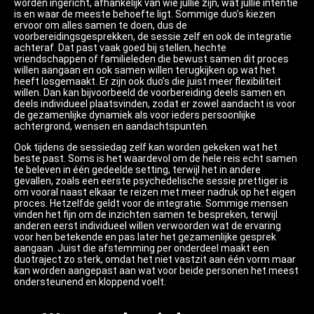
worden ingericht, afhankelijk van wie jullie zijn, wat jullie intentie
is en waar de meeste behoefte ligt. Sommige duo’s kiezen
ervoor om alles samen te doen, dus de
voorbereidingsgesprekken, de sessie zelf en ook de integratie
achteraf. Dat past vaak goed bij stellen, hechte
vriendschappen of familieleden die bewust samen dit proces
willen aangaan en ook samen willen terugkijken op wat het
heeft losgemaakt. Er zijn ook duo’s die juist meer flexibiliteit
willen. Dan kan bijvoorbeeld de voorbereiding deels samen en
deels individueel plaatsvinden, zodat er zowel aandacht is voor
de gezamenlijke dynamiek als voor ieders persoonlijke
achtergrond, wensen en aandachtspunten.
Ook tijdens de sessiedag zelf kan worden gekeken wat het
beste past. Soms is het waardevol om de hele reis echt samen
te beleven in één gedeelde setting, terwijl het in andere
gevallen, zoals een eerste psychedelische sessie prettiger is
om vooral naast elkaar te reizen met meer nadruk op het eigen
proces. Hetzelfde geldt voor de integratie. Sommige mensen
vinden het fijn om de inzichten samen te bespreken, terwijl
anderen eerst individueel willen verwoorden wat de ervaring
voor hen betekende en pas later het gezamenlijke gesprek
aangaan. Juist die afstemming per onderdeel maakt een
duotraject zo sterk, omdat het niet vastzit aan één vorm maar
kan worden aangepast aan wat voor beide personen het meest
ondersteunend en kloppend voelt.