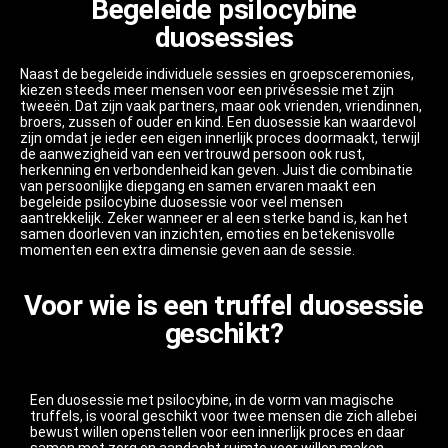
Begeleide psilocybine
duosessies
Naast de begeleide individuele sessies en groepsceremonies,
kiezen steeds meer mensen voor een privésessie met zijn
tweeën. Dat zijn vaak partners, maar ook vrienden, vriendinnen,
broers, zussen of ouder en kind. Een duosessie kan waardevol
zijn omdat je ieder een eigen innerlijk proces doormaakt, terwijl
de aanwezigheid van een vertrouwd persoon ook rust,
herkenning en verbondenheid kan geven. Juist die combinatie
van persoonlijke diepgang en samen ervaren maakt een
begeleide psilocybine duosessie voor veel mensen
aantrekkelijk. Zeker wanneer er al een sterke band is, kan het
samen doorleven van inzichten, emoties en betekenisvolle
momenten een extra dimensie geven aan de sessie.
Voor wie is een truffel duosessie
geschikt?
Een duosessie met psilocybine, in de vorm van magische
truffels, is vooral geschikt voor twee mensen die zich allebei
bewust willen openstellen voor een innerlijk proces en daar