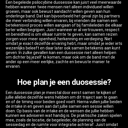
Een begeleide psilocybine duosessie kan juist veel meerwaarde
hebben wanneer twee mensen niet alleen individueel willen
groeien, maar ook bewust aandacht willen geven aan hun
onderlinge band. Dat kan bijvoorbeeld het geval zijn bij partners
die meer verbinding willen ervaren, bij vrienden die samen een
betekenisvol proces willen aangaan of bij familieleden die elkaar
beter willen begrijpen. Juist wanneer er al vertrouwen, respect
en bereidheid is om elkaar ruimte te geven, kan samen reizen
zorgen voor meer openheid, herkenning en verdieping. Niet
omdat je exact dezelfde ervaring hebt, maar omdat je ieder iets
wezenlijks beleeft en daar later ook samen betekenis aan kunt
geven. In zulke gevallen kan een duosessie niet alleen helpen
om dichter bij jezelf te komen, maar ook om de band met de
ander op een meer eerlijke, zachte en bewuste manier te
ervaren.
Hoe plan je een duosessie?
Een duosessie plan je meestal door eerst samen te kijken of
jullie allebei dezelfde wens hebben om dit traject aan te gaan
en of de timing voor beiden goed voelt. Hierna vullen jullie beiden
de intake in en geven aan dat jullie samen een sessie willen
doen. Op basis van de intake en de wensen die jullie hebben
kunnen we adviseren wat handig is. De praktische zaken spelen
mee, zoals de locatie, de begeleider, de planning van de
sessiedag en de ruimte voor integratie achteraf. Juist omdat